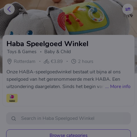
Haba Speelgoed Winkel
Toys & Games
Baby & Child
Rotterdam
€3.89
2 hours
Onze HABA-speelgoedwinkel bestaat uit bijna al ons
speelgoed van het gerenommeerde merk HABA. Een
uitzondering daargelaten. Sinds het begin van onze
...
More info
winkel in Rotterdam, zijn wij specialist in het aanbieden
van het duurzame speelgoed van het Duitse merk HABA
voor iedere leeftijdsfase: van pasgeboren baby tot aan de
tiener leeftijd. Ons online HABA-assortiment bestaat uit
babyspeelgoed, bouwspeelgoed, blokken, sorteer- en
stapelspeelgoed, houten knikkerbanen en Rollebollen
Browse categories