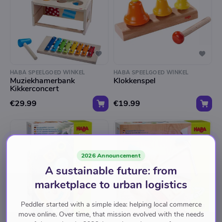
HABA SPEELGOED WINKEL
HABA SPEELGOED WINKEL
Muziekhamerbank
Klokkenspel
Kikkerconcert
€29.99
€19.99
2026 Announcement
A sustainable future: from
marketplace to urban logistics
Peddler started with a simple idea: helping local commerce
move online. Over time, that mission evolved with the needs