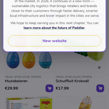
of the market. In 2026, it continues in a new form —
HABA SPEELGOED WINKEL
HABA SPEELGOED WINKEL
Klankenspeelset
Klankenspeelset Klinkende
sustainable city logistics that brings retailers and brands
Leeuwenkracht
Klanken
closer to their customers through faster delivery, smarter
local infrastructure and lower impact in the cities we serve.
€42.99
€34.99
We hope to keep serving you in this next chapter. You can
learn more about the future of Peddler
.
New website
HABA SPEELGOED WINKEL
HABA SPEELGOED WINKEL
Muziekeieren
Schuiffluit Krokodil
€29.99
€17.99