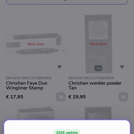
Back soon
Back soon
3g
DROGISTERIJ ZUYDERWIJK
DROGISTERIJ ZUYDERWIJK
Christian Faye Duo
Christian wenkbr.poeder
Wingliner Stamp
Tan
€ 17,95
€ 29,95
2026 update