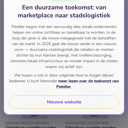
Back soon
Back soon
Een duurzame toekomst: van
marketplace naar stadslogistiek
3g
Peddler begon met een eenvoudig idee: lokale ondernemers
helpen om online zichtbaar en bereikbaar te worden. In de
DROGISTERIJ ZUYDERWIJK
DROGISTERIJ ZUYDERWIJK
loop der jaren is die missie meegegroeid met de behoeften
Christian Eyebrow /
Christian wenkbr.poeder
Eyelash Dye Black
van de markt. In 2026 gaat die missie verder in een nieuwe
Charcoal
vorm — duurzame stadslogistiek die retailers en merken
€ 12,95
€ 29,95
dichter bij hun klanten brengt, met snellere bezorging,
slimmere lokale infrastructuur en minder impact in de steden
waarin wij actief zijn.
We hopen u ook in deze volgende fase te mogen blijven
bedienen. U kunt hieronder
meer lezen over de toekomst van
Peddler
.
Back soon
Back soon
Nieuwe website
3g
3g
DROGISTERIJ ZUYDERWIJK
DROGISTERIJ ZUYDERWIJK