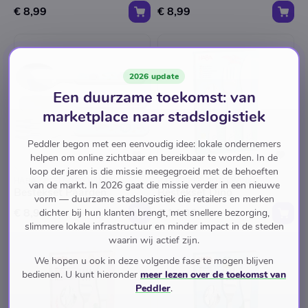
€ 8,99
€ 8,99
2026 update
Een duurzame toekomst: van
marketplace naar stadslogistiek
Peddler begon met een eenvoudig idee: lokale ondernemers
helpen om online zichtbaar en bereikbaar te worden. In de
loop der jaren is die missie meegegroeid met de behoeften
HABA SPEELGOED WINKEL
HABA SPEELGOED WINKEL
van de markt. In 2026 gaat die missie verder in een nieuwe
Bestekset Paarden
Bestekset Dino
vorm — duurzame stadslogistiek die retailers en merken
€ 8,99
€ 14,99
dichter bij hun klanten brengt, met snellere bezorging,
slimmere lokale infrastructuur en minder impact in de steden
waarin wij actief zijn.
We hopen u ook in deze volgende fase te mogen blijven
bedienen. U kunt hieronder
meer lezen over de toekomst van
Peddler
.