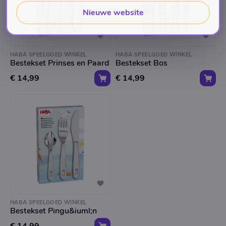
Nieuwe website
HABA SPEELGOED WINKEL
HABA SPEELGOED WINKEL
Bestekset Prinses en Paard
Bestekset Bos
€ 14,99
€ 14,99
HABA SPEELGOED WINKEL
Bestekset Pingu&iuml;n