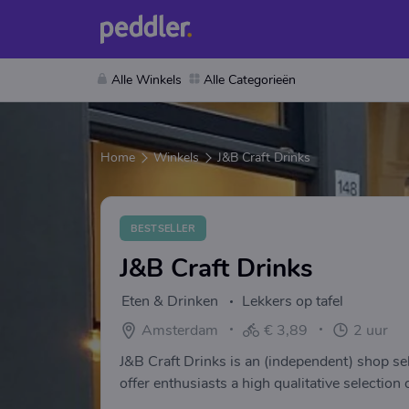
Alle Winkels
Alle Categorieën
Home
Winkels
J&B Craft Drinks
BESTSELLER
J&B Craft Drinks
Eten & Drinken
Lekkers op tafel
Amsterdam
€ 3,89
2 uur
J&B Craft Drinks is an (independent) shop sel
offer enthusiasts a high qualitative selection 