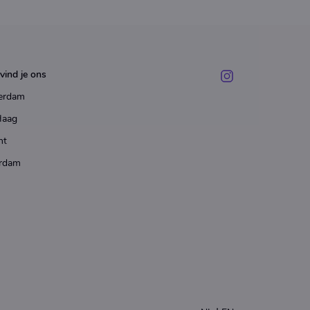
vind je ons
erdam
Haag
ht
rdam