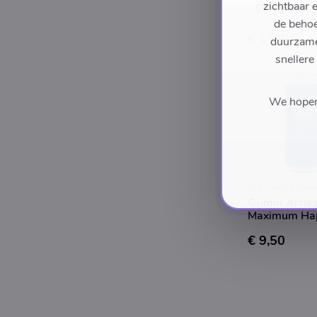
zichtbaar 
- Evening Sun
de behoe
€ 19,00
€ 13,30
duurzame 
snellere
We hopen 
J&B CRAFT DRI
Grimm Artisa
Maximum Hap
€ 9,50