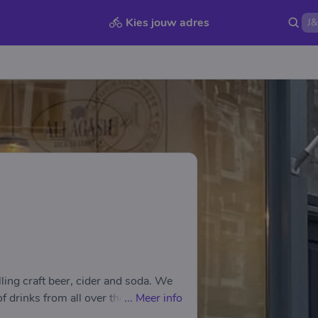
Kies jouw adres
ling craft beer, cider and soda. We
of drinks from all over the world.
...
Meer info