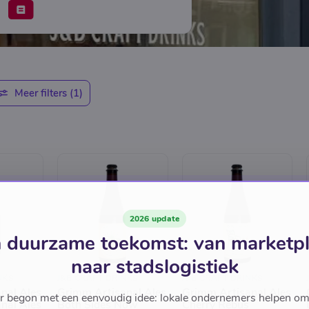
Meer filters
(1)
2026 update
 duurzame toekomst: van marketp
naar stadslogistiek
NKS
J&B CRAFT DRINKS
J&B CRAFT DRINKS
nal Ales
Grimm Artisanal Ales
Grimm Artisanal Ales
r begon met een eenvoudig idee: lokale ondernemers helpen om
nal Ales
Both Sides Now
Cherry Rebus