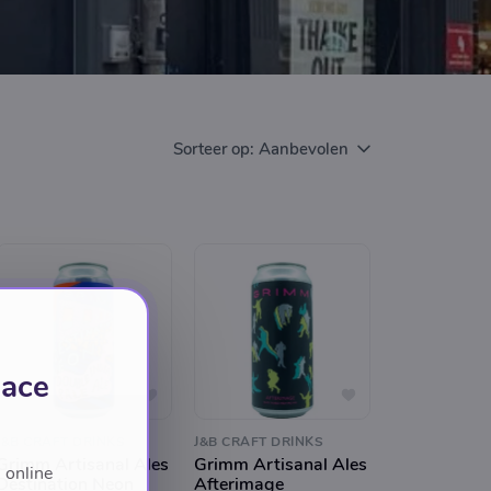
Sorteer op:
Aanbevolen
lace
J&B CRAFT DRINKS
J&B CRAFT DRINKS
Grimm Artisanal Ales
Grimm Artisanal Ales
 online
Destination Neon
Afterimage