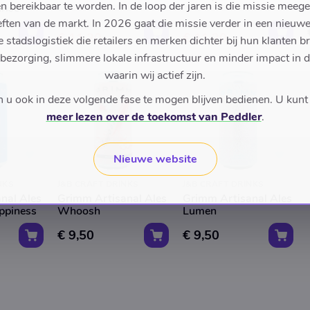
en bereikbaar te worden. In de loop der jaren is die missie meeg
rise
ften van de markt. In 2026 gaat die missie verder in een nieu
€ 16,00
€ 16,00
€ 11,20
€ 11,20
stadslogistiek die retailers en merken dichter bij hun klanten b
 bezorging, slimmere lokale infrastructuur en minder impact in 
waarin wij actief zijn.
u ook in deze volgende fase te mogen blijven bedienen. U kunt
meer lezen over de toekomst van Peddler
.
Nieuwe website
NKS
J&B CRAFT DRINKS
J&B CRAFT DRINKS
nal Ales
Grimm Artisanal Ales
Grimm Artisanal Ales
piness
Whoosh
Lumen
€ 9,50
€ 9,50