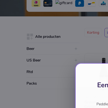
Korting
Alle producten
Beer
US Beer
Rtd
Een
Packs
J&B CRAFT DRI
Grimm Artisa
Peddle
Grimm Artisa