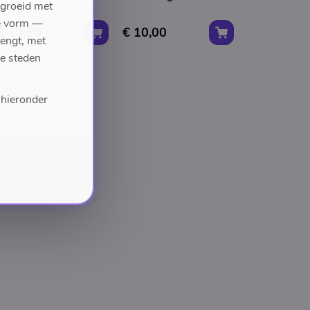
egroeid met
we vorm —
€ 10,50
€ 10,00
rengt, met
de steden
 hieronder