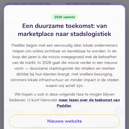
MELTING POT AMSTERDAM
MELTING POT AMSTERDAM
Junglebox Met Exotische
Zirpyboxen Weidegeluid
Geluiden in 5 Kleuren
Stereo Set/2 in 2 Kleuren
2026 update
€ 69,00
€ 79,00
Een duurzame toekomst: van
marketplace naar stadslogistiek
UITGELICHT
Peddler begon met een eenvoudig idee: lokale ondernemers
helpen om online zichtbaar en bereikbaar te worden. In de
loop der jaren is die missie meegegroeid met de behoeften
van de markt. In 2026 gaat die missie verder in een nieuwe
vorm — duurzame stadslogistiek die retailers en merken
dichter bij hun klanten brengt, met snellere bezorging,
slimmere lokale infrastructuur en minder impact in de steden
waarin wij actief zijn.
MELTING POT AMSTERDAM
MELTING POT AMSTERDAM
We hopen u ook in deze volgende fase te mogen blijven
Vogelhuisje Satellite
Lakesidebox Met
bedienen. U kunt hieronder
meer lezen over de toekomst van
Nachtegaal Groen
Bosgeluiden Eiken Hout
Peddler
.
€ 39,90
€ 59,00
Nieuwe website
UITGELICHT