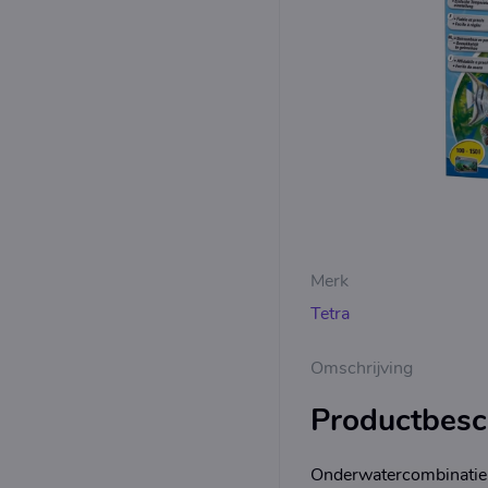
Merk
Tetra
Omschrijving
Productbesch
OnderwatercombinatieKr