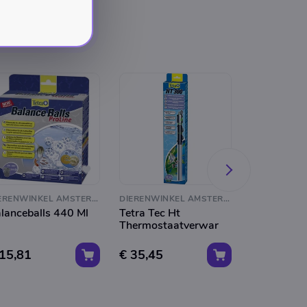
DIERENWINKEL AMSTERDAM
DIERENWINKEL AMSTERDAM
lanceballs 440 Ml
Tetra Tec Ht
Tetra Tec G
Thermostaatverwar
Reiniger G
 15,81
€ 35,45
€ 19,94