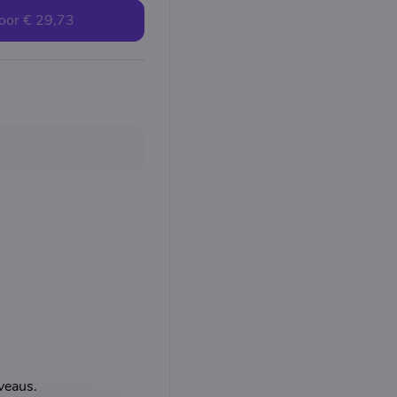
oor
€ 29,73
veaus.