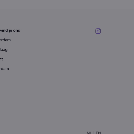
vind je ons
erdam
Haag
ht
rdam
|
NL
EN