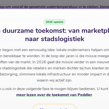
p om vooraf de gewenste watertemperatuur in te stellen, binne
 van 0,5 C
kap, kan dus helemaal onder water geplaatst worden
2026 update
r de verwarmingsfase
 duurzame toekomst: van marketp
elaar voor een maximale betrouwbaarheid en veiligheid
naar stadslogistiek
ittebestendige en slagvaste borosilicaatglasbuis
rwarmingselement voor een gelijkmatigewarmtegeleiding langs
r begon met een eenvoudig idee: lokale ondernemers helpen om
 met behulp van twee zuignappen
en bereikbaar te worden. In de loop der jaren is die missie meeg
 m) voor een eenvoudige plaatsing in het aquarium
ften van de markt. In 2026 gaat die missie verder in een nieu
stadslogistiek die retailers en merken dichter bij hun klanten b
er gemakkelijk af te lezen, waardoor de verwarmer zeer gebruiks
 bezorging, slimmere lokale infrastructuur en minder impact in 
waarin wij actief zijn.
r
u ook in deze volgende fase te mogen blijven bedienen. U kunt
meer lezen over de toekomst van Peddler
.