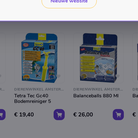
Nieuwe website
DIERENWINKEL AMSTERDAM
DIERENWINKEL AMSTERDAM
DIERENWINKEL AMSTERDAM
Tetra Tec Gc40
Balanceballs 880 Ml
Ba
Bodemreiniger 5
€ 19,40
€ 26,00
€