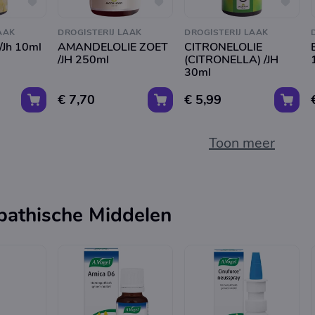
AAK
DROGISTERIJ LAAK
DROGISTERIJ LAAK
 /Jh 10ml
AMANDELOLIE ZOET
CITRONELOLIE
/JH 250ml
(CITRONELLA) /JH
30ml
€ 7,70
€ 5,99
Toon meer
athische Middelen