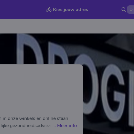
Kies jouw adres
 in onze winkels en online staan
nlijke gezondheidsadviezen
...
Meer info
ntact opnemen tijdens onze