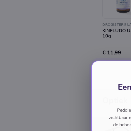
DROGISTERIJ L
KINFLUDO 
10g
€ 11,99
Een
Optiek
Peddle
zichtbaar 
de behoe