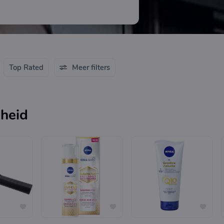
ten.Wij Staan altijd voor u
Top Rated
Meer filters
heid