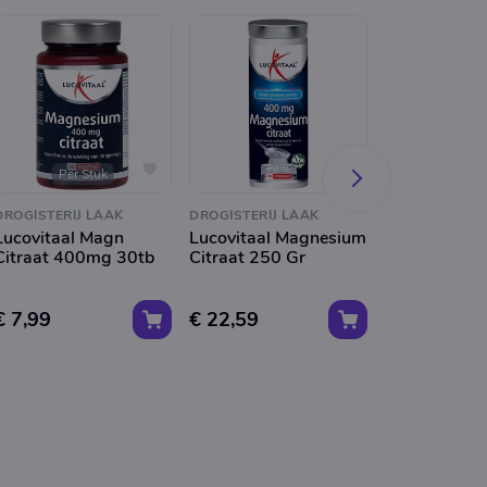
Per Stuk
DROGISTERIJ LAAK
DROGISTERIJ LAAK
DROGISTERIJ 
Lucovitaal Magn
Lucovitaal Magnesium
Lucovitaal M
Citraat 400mg 30tb
Citraat 250 Gr
Compleet M
€ 7,99
€ 22,59
€ 29,99