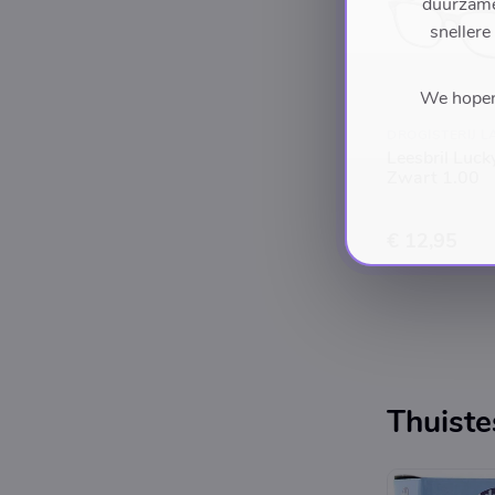
duurzame 
snellere
We hopen 
DROGISTERIJ L
Leesbril Lucky
Zwart 1.00
€ 12,95
Thuiste