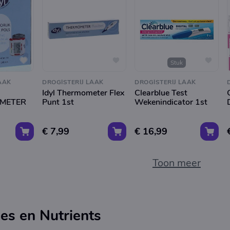
Stuk
AAK
DROGISTERIJ LAAK
DROGISTERIJ LAAK
Idyl Thermometer Flex
Clearblue Test
METER
Punt 1st
Wekenindicator 1st
€ 7,99
€ 16,99
Toon meer
es en Nutrients