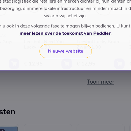
stadslogistiek die retailers en merken dichter bij hun klanten b
 bezorging, slimmere lokale infrastructuur en minder impact in 
waarin wij actief zijn.
u ook in deze volgende fase te mogen blijven bedienen. U kunt
meer lezen over de toekomst van Peddler
.
AAK
DROGISTERIJ LAAK
DROGISTERIJ LAAK
 Grijs-
Leesbril I Need You
Leesbril Lucky Bruin-
Lucky +1.50
Zwart 1.00
Nieuwe website
€ 12,95
€ 12,95
Toon meer
sten