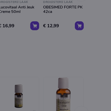
DROGISTERIJ LAAK
DROGISTERIJ LAAK
DROGISTERIJ 
Lucovitaal Anti Jeuk
OBESIMED FORTE PK
LUCOVITAA
Creme 50ml
42ca
LITTEKENGE
€ 16,99
€ 12,99
€ 20,49