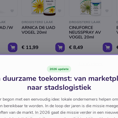
AAK
DROGISTERIJ LAAK
DROGISTERIJ LAAK
UAD /W
ARNICA D6 UAD
CINUFORCE
VOGEL 20ml
NEUSSPRAY AV
VOGEL 20ml
€ 11,99
€ 8,49
Toon meer
2026 update
 duurzame toekomst: van marketp
naar stadslogistiek
r begon met een eenvoudig idee: lokale ondernemers helpen om
en bereikbaar te worden. In de loop der jaren is die missie meeg
ften van de markt. In 2026 gaat die missie verder in een nieu