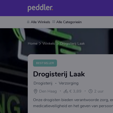
Alle Winkels
Alle Categorieën
Home
Winkels
Drogisterij Laak
BESTSELLER
Drogisterij Laak
Drogisterij
Verzorging
Den Haag
€ 3,89
2 uur
Onze drogisten bieden verantwoorde zorg, en
medicatieveiligheid en het geven van persoo
centraal. Heeft u vragen dan kunt u altijd co