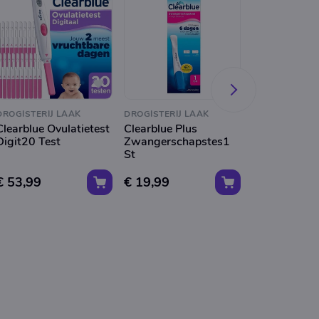
DROGISTERIJ LAAK
DROGISTERIJ LAAK
DROGISTERIJ 
Clearblue Ovulatietest
Clearblue Plus
Clearblue Co
Digit20 Test
Zwangerschapstes1
Indicator 2 S
St
€ 53,99
€ 19,99
€ 24,99