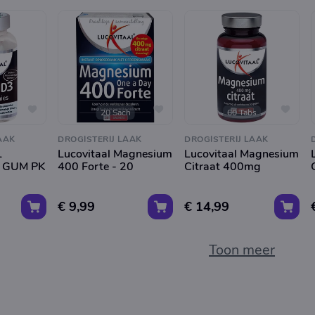
20 Sach
60 Tabs
AAK
DROGISTERIJ LAAK
DROGISTERIJ LAAK
L
Lucovitaal Magnesium
Lucovitaal Magnesium
 GUM PK
400 Forte - 20
Citraat 400mg
€ 9,99
€ 14,99
Toon meer