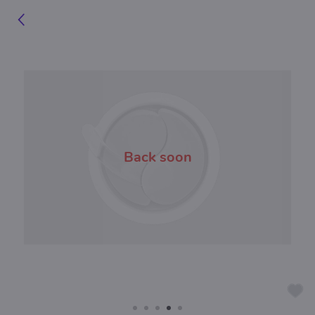
on
Back so