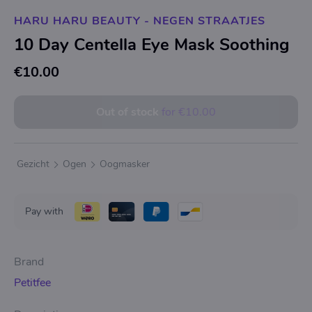
HARU HARU BEAUTY - NEGEN STRAATJES
10 Day Centella Eye Mask Soothing
€10.00
Out of stock
for
€10.00
Gezicht
Ogen
Oogmasker
Pay with
Brand
Petitfee