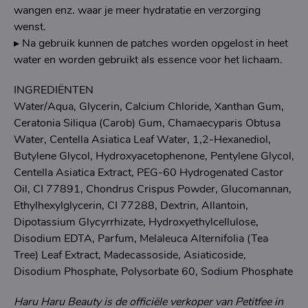
wangen enz. waar je meer hydratatie en verzorging
wenst.
▸ Na gebruik kunnen de patches worden opgelost in heet
water en worden gebruikt als essence voor het lichaam.
INGREDIËNTEN
Water/Aqua, Glycerin, Calcium Chloride, Xanthan Gum,
Ceratonia Siliqua (Carob) Gum, Chamaecyparis Obtusa
Water, Centella Asiatica Leaf Water, 1,2-Hexanediol,
Butylene Glycol, Hydroxyacetophenone, Pentylene Glycol,
Centella Asiatica Extract, PEG-60 Hydrogenated Castor
Oil, CI 77891, Chondrus Crispus Powder, Glucomannan,
Ethylhexylglycerin, CI 77288, Dextrin, Allantoin,
Dipotassium Glycyrrhizate, Hydroxyethylcellulose,
Disodium EDTA, Parfum, Melaleuca Alternifolia (Tea
Tree) Leaf Extract, Madecassoside, Asiaticoside,
Disodium Phosphate, Polysorbate 60, Sodium Phosphate
Haru Haru Beauty is de officiële verkoper van Petitfee in