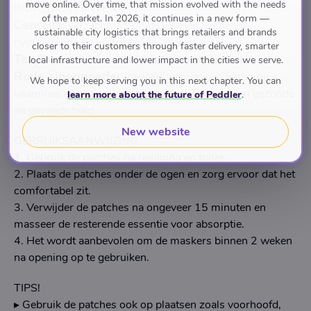
move online. Over time, that mission evolved with the needs
INGREDIENTS WE ♥
of the market. In 2026, it continues in a new form —
Centella
: verzachtende, ontstekingsremmende,
sustainable city logistics that brings retailers and brands
hydraterende en verfrissende antioxidant
closer to their customers through faster delivery, smarter
Tea Tree
: kalmerend en ontstekingsremmend
local infrastructure and lower impact in the cities we serve.
Rode algenpoeder
: geweldige bron van natuurlijke
We hope to keep serving you in this next chapter. You can
vitamines en mineralen voor het behoud van een gezonde
learn more about the future of Peddler
.
en gevoede huid
New website
GEBRUIKSAANWIJZING
1. Gebruik de patches na reiniging en toner.
2. Plaats de patches onder de ogen en zorg ervoor dat het
comfortabel zit.
3. Verwijder de patches na ongeveer 15 minuten en
masseer de resterende essentie voor absorptie.
4. Het wordt aanbevolen om de maskers binnen 2 weken
na opening op te gebruiken.
TIPS!
▸ Gebruik de patches ook op plaatsen zoals voorhoofd,