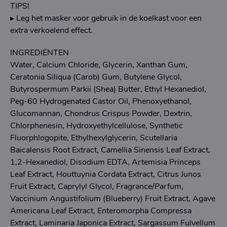
TIPS!
▸ Leg het masker voor gebruik in de koelkast voor een
extra verkoelend effect.
INGREDIËNTEN
Water, Calcium Chloride, Glycerin, Xanthan Gum,
Ceratonia Siliqua (Carob) Gum, Butylene Glycol,
Butyrospermum Parkii (Shea) Butter, Ethyl Hexanediol,
Peg-60 Hydrogenated Castor Oil, Phenoxyethanol,
Glucomannan, Chondrus Crispus Powder, Dextrin,
Chlorphenesin, Hydroxyethylcellulose, Synthetic
Fluorphlogopite, Ethylhexylglycerin, Scutellaria
Baicalensis Root Extract, Camellia Sinensis Leaf Extract,
1,2-Hexanediol, Disodium EDTA, Artemisia Princeps
Leaf Extract, Houttuynia Cordata Extract, Citrus Junos
Fruit Extract, Caprylyl Glycol, Fragrance/Parfum,
Vaccinium Angustifolium (Blueberry) Fruit Extract, Agave
Americana Leaf Extract, Enteromorpha Compressa
Extract, Laminaria Japonica Extract, Sargassum Fulvellum