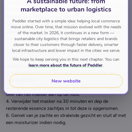
A sustainable future: from
INGREDIENTS WE ♥
marketplace to urban logistics
Houttuynia Cordata (Heartleaf) Extract,
Scutellaria Baicalensis Root Extract, Camellia
Peddler started with a simple idea: helping local commerce
Sinensis Leaf Extract, Vaccinium Angustifolium
move online. Over time, that mission evolved with the needs
(Blueberry) Fruit Extrac
t: anti-irritatie, verzachtend,
of the market. In 2026, it continues in a new form —
kalmerend, antioxidant
sustainable city logistics that brings retailers and brands
closer to their customers through faster delivery, smarter
local infrastructure and lower impact in the cities we serve.
GEBRUIKSAANWIJZING
1. Voor het beste resultaat breng je toner aan na het
We hope to keep serving you in this next chapter. You can
learn more about the future of Peddler
.
reinigen van je gezicht.
2. Haal het masker uit de verpakking en verwijder de
beschermfolie.
New website
3. Breng eerst het bovenste en vervolgens het onderste
deel van het masker aan op de huid.
4. Verwijder het masker na 30 minuten en dep de
resterende essence zachtjes in tot deze is opgenomen.
6. Geniet van je zachte en stralende gezicht en sluit af met
een moisturizer indien nodig.