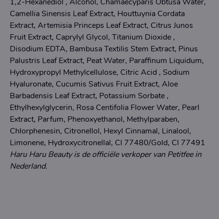
1,2-Hexanediol , Alcohol, Chamaecyparis Obtusa Water,
Camellia Sinensis Leaf Extract, Houttuynia Cordata
Extract, Artemisia Princeps Leaf Extract, Citrus Junos
Fruit Extract, Caprylyl Glycol, Titanium Dioxide ,
Disodium EDTA, Bambusa Textilis Stem Extract, Pinus
Palustris Leaf Extract, Peat Water, Paraffinum Liquidum,
Hydroxypropyl Methylcellulose, Citric Acid , Sodium
Hyaluronate, Cucumis Sativus Fruit Extract, Aloe
Barbadensis Leaf Extract, Potassium Sorbate ,
Ethylhexylglycerin, Rosa Centifolia Flower Water, Pearl
Extract, Parfum, Phenoxyethanol, Methylparaben,
Chlorphenesin, Citronellol, Hexyl Cinnamal, Linalool,
Limonene, Hydroxycitronellal, CI 77480/Gold, CI 77491
Haru Haru Beauty is de officiële verkoper van Petitfee in
Nederland.