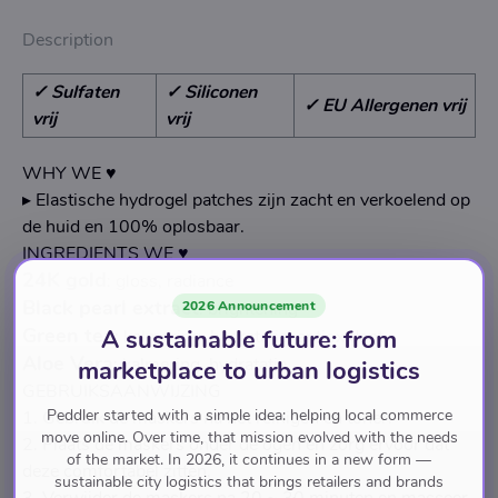
Description
✓ Sulfaten
✓ Siliconen
✓ EU Allergenen vrij
vrij
vrij
WHY WE ♥
▸ Elastische hydrogel patches zijn zacht en verkoelend op
de huid en 100% oplosbaar.
INGREDIENTS WE ♥
24K gold
: gloss, radiance
Black pearl extract
2026 Announcement
: brightening
Green tea
A sustainable future: from
: kalmering, hydratatie, antioxidant
Aloe Vera
: kalmering, hydratatie
marketplace to urban logistics
GEBRUIKSAANWIJZING
Peddler started with a simple idea: helping local commerce
1. Gebruik de maskers na het reinigen en toner.
move online. Over time, that mission evolved with the needs
2. Plaats de maskers onder de ogen en zorg ervoor dat
of the market. In 2026, it continues in a new form —
deze comfortabel zitten.
sustainable city logistics that brings retailers and brands