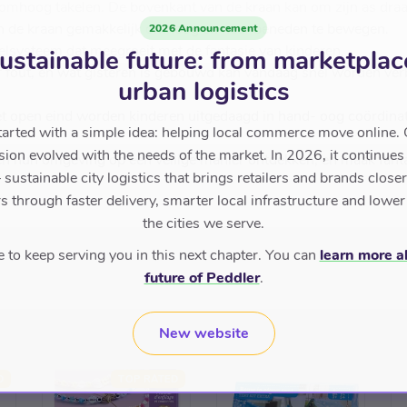
jk omhoog takelen. De bovenkant van de kraan kan om zijn as dra
an de kraan gemakkelijk omhoog en naar beneden te bewegen.
2026 Announcement
lsysteem dat meegroeit met de fantasie van kinderen.
ustainable future: from marketplac
f fout, en wat gisteren is gebouwd kan vandaag snel worden ve
urban logistics
t open eind worden kinderen uitgedaagd in hand- oog coördinat
tarted with a simple idea: helping local commerce move online. 
sion evolved with the needs of the market. In 2026, it continues
 en hun omgeving op een veilige manier ontdekken, en maak fant
sustainable city logistics that brings retailers and brands closer 
 through faster delivery, smarter local infrastructure and lower
the cities we serve.
to keep serving you in this next chapter. You can
learn more a
future of Peddler
.
New website
D
TOP RATED