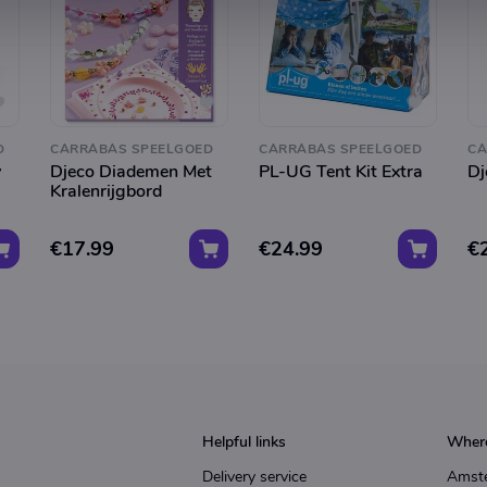
D
CARRABAS SPEELGOED
CARRABAS SPEELGOED
CA
y
Djeco Diademen Met
PL-UG Tent Kit Extra
Dj
Kralenrijgbord
€17.99
€24.99
€
Helpful links
Where
Delivery service
Amst