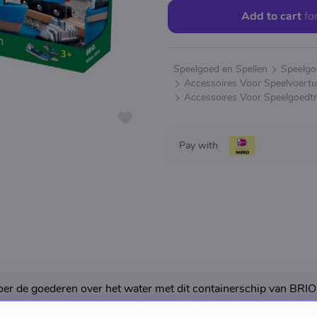
Add to cart
fo
Speelgoed en Spellen
Speelgo
Accessoires Voor Speelvoertu
Accessoires Voor Speelgoedtr
Pay with
oer de goederen over het water met dit containerschip van BRIO
 met de kraan op een wagon. Door middel van de ingebouwde ma