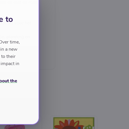
aien en met de rode
e to
rbouwd voor het
ie, planning en
Over time,
 in a new
astische
to their
 impact in
bout the