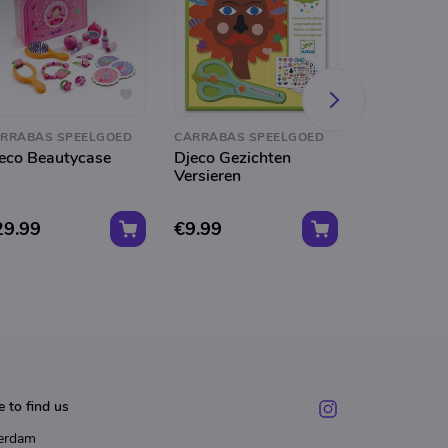
RRABAS SPEELGOED
CARRABAS SPEELGOED
CARRABAS 
eco Beautycase
Djeco Gezichten
Wheelybug
Versieren
29.99
€9.99
€74.99
 to find us
erdam