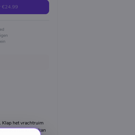
r
€24.99
ed
igen
ein
. Klap het vrachtruim
gneet in de kraan kan