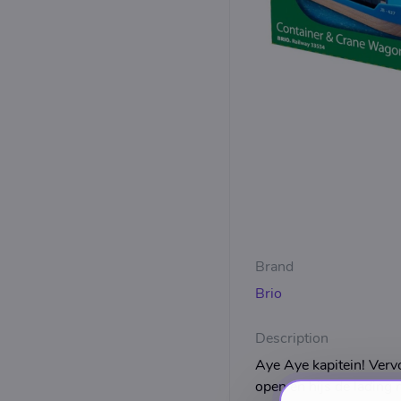
Brand
Brio
Description
Aye Aye kapitein! Verv
open en hijs de lading