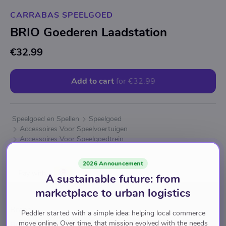
CARRABAS SPEELGOED
BRIO Goederen Laadstation
€32.99
Add to cart
for
€32.99
Speelgoed en Spellen
Speelgoed
Accessoires Voor Speelvoertuigen
Accessoires Voor Speelgoedtrein
2026 Announcement
Pay with
A sustainable future: from
marketplace to urban logistics
Brand
Peddler started with a simple idea: helping local commerce
move online. Over time, that mission evolved with the needs
Brio