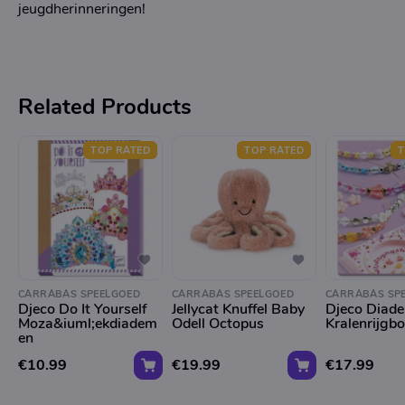
jeugdherinneringen!
Related Products
TOP RATED
TOP RATED
T
CARRABAS SPEELGOED
CARRABAS SPEELGOED
CARRABAS SP
Djeco Do It Yourself
Jellycat Knuffel Baby
Djeco Diad
Moza&iuml;ekdiadem
Odell Octopus
Kralenrijgb
en
€10.99
€19.99
€17.99