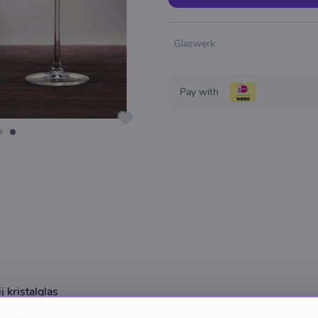
Glaswerk
Pay with
 kristalglas