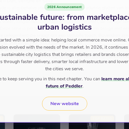
 – Dun, Verfijnd en Sexy
2026 Announcement
e is allesbehalve standaard. Met haar ultradunne glazen van lood
fijning uit, gecombineerd met een edgy, sexy vibe. Het loodvrije k
ustainable future: from marketplac
nu water, longdrinks, cocktails of bubbels serveert, de Savage seri
urban logistics
Deze serie is perfect voor wie houdt van modern design met een 
 gelegenheid die vraagt om een stijlvolle touch. Bovendien zijn
tarted with a simple idea: helping local commerce move online. 
ig, wat zorgt voor extra gebruiksgemak.
sion evolved with the needs of the market. In 2026, it continues
ca of evenementenbranche?
sustainable city logistics that brings retailers and brands closer 
te tarieven! Vraag eenvoudig een account aan [
info@representab
 through faster delivery, smarter local infrastructure and lower
the cities we serve.
to keep serving you in this next chapter. You can
learn more a
future of Peddler
.
New website
D
TOP RATED