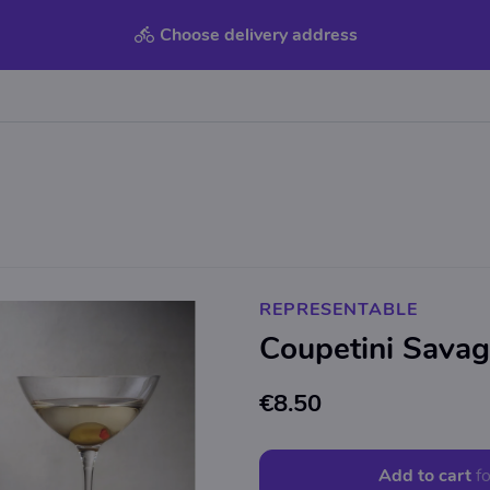
Choose delivery address
REPRESENTABLE
Coupetini Sava
€8.50
Add to cart
fo