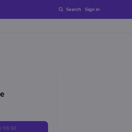
Sign in
ge
r
€8.50