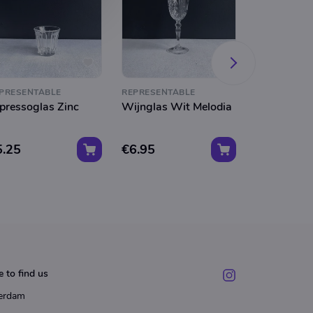
PRESENTABLE
REPRESENTABLE
REPRESENTA
pressoglas Zinc
Wijnglas Wit Melodia
Tumbler A
5.25
€6.95
€6.50
 to find us
erdam