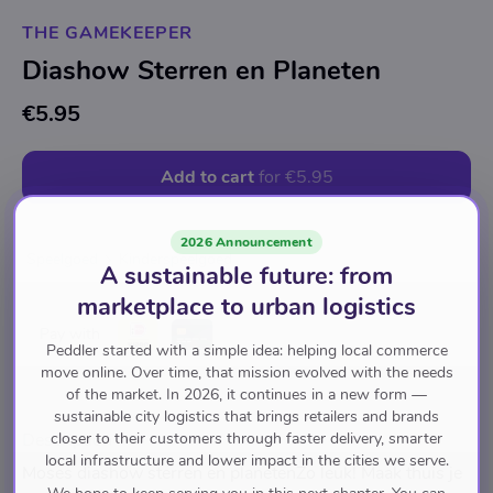
THE GAMEKEEPER
Diashow Sterren en Planeten
€5.95
Add to cart
for
€5.95
2026 Announcement
Speelgoed
Kinderspeelgoed
A sustainable future: from
marketplace to urban logistics
Pay with
Peddler started with a simple idea: helping local commerce
move online. Over time, that mission evolved with the needs
of the market. In 2026, it continues in a new form —
sustainable city logistics that brings retailers and brands
closer to their customers through faster delivery, smarter
Description
local infrastructure and lower impact in the cities we serve.
Moses diashow sterren en planetenZo leuk! Maak thuis je