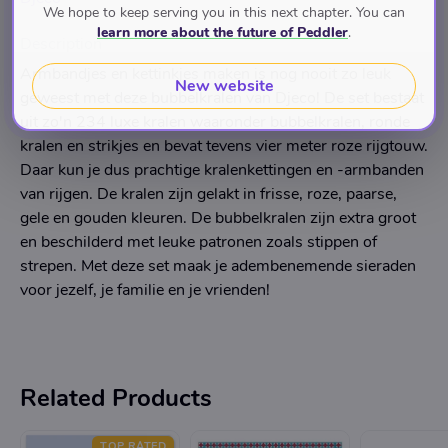
We hope to keep serving you in this next chapter. You can
learn more about the future of Peddler
.
Description
Armbandjes en kettinkjes maken is nog nooit zo leuk
New website
geweest met deze bubbelkralen van Djeco! De set bestaat
uit zo'n 234 luxe kralen waaronder bubbelkralen, ronde
kralen en strikjes en bevat tevens vier meter roze rijgtouw.
Daar kun je dus prachtige kralenkettingen en -armbanden
van rijgen. De kralen zijn gelakt in frisse, roze, paarse,
gele en gouden kleuren. De bubbelkralen zijn extra groot
en beschilderd met leuke patronen zoals stippen of
strepen. Met deze set maak je adembenemende sieraden
voor jezelf, je familie en je vrienden!
Related Products
TOP RATED