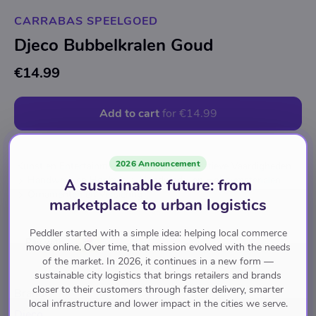
CARRABAS SPEELGOED
Djeco Bubbelkralen Goud
€14.99
Add to cart
for
€14.99
2026 Announcement
Kunst en Entertainment
Hobby's en Creatieve Vaardigheden
Handwerk en Hobby's
Handwerk- en Hobbymaterialen
A sustainable future: from
Ornamenten en Versiering
marketplace to urban logistics
Peddler started with a simple idea: helping local commerce
Pay with
move online. Over time, that mission evolved with the needs
of the market. In 2026, it continues in a new form —
sustainable city logistics that brings retailers and brands
closer to their customers through faster delivery, smarter
Brand
local infrastructure and lower impact in the cities we serve.
Djeco