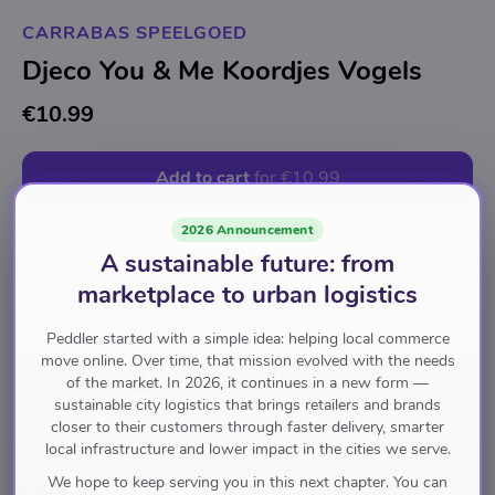
CARRABAS SPEELGOED
Djeco You & Me Koordjes Vogels
€10.99
Add to cart
for
€10.99
2026 Announcement
A sustainable future: from
Kunst en Entertainment
Hobby's en Creatieve Vaardigheden
Handwerk en Hobby's
Handwerk- en Hobbysets
marketplace to urban logistics
Sets Om Sieraden Te Maken
Peddler started with a simple idea: helping local commerce
move online. Over time, that mission evolved with the needs
Pay with
of the market. In 2026, it continues in a new form —
sustainable city logistics that brings retailers and brands
closer to their customers through faster delivery, smarter
local infrastructure and lower impact in the cities we serve.
Brand
We hope to keep serving you in this next chapter. You can
Djeco