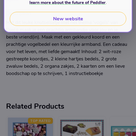
learn more about the future of Peddler
.
Description
New website
Met dit leuke knutselsetje met het thema 'vogels' van
Djeco maak je een prachtig armbandje voor jou en je
beste vriend(in). Maak met een gekleurd koord en een
prachtige vogelbedel een kleurrijke armband. Een cadeau
voor het leven, met liefde gemaakt! Inhoud: 2 wit-roze
gestreepte koordjes, 2 kleine hartjes bedels, 2 grote
zwaluw bedels, 2 organa zakjes, 2 kaarten om een lieve
boodschap op te schrijven, 1 instructieboekje
Related Products
TOP RATED