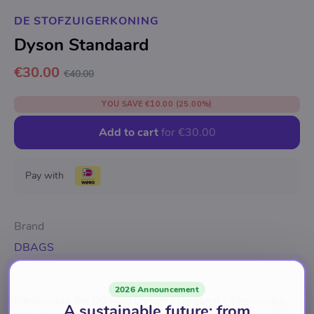
DE STOFZUIGERKONING
Dyson Standaard
€30.00
€40.00
YOU SAVE
€10.00
(25.00%)
Add to cart
for
€30.00
Pay with
Brand
DBAGS
Description
2026 Announcement
Introducing the DBAGS Dyson Standaard - Eenvoudig,
A sustainable future: from