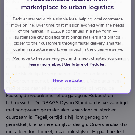
Stijlvol en Handig!Ben je het zat om gaten in je muur te
marketplace to urban logistics
boren om je Dyson V6, V7, V8, V10, V11 of V15
stofzuiger op te bergen? Wil je graag een oplossing die
Peddler started with a simple idea: helping local commerce
zowel sterk als licht van gewicht is? Maak kennis met de
move online. Over time, that mission evolved with the needs
DBAGS Dyson Standaard - de perfecte oplossing voor
of the market. In 2026, it continues in a new form —
jouw stofzuigeropbergbehoeften!Waarom kiezen voor de
sustainable city logistics that brings retailers and brands
closer to their customers through faster delivery, smarter
DBAGS Dyson Standaard?Geen gedoe met gaten boren:
local infrastructure and lower impact in the cities we serve.
Dankzij onze standaard hoef je nooit meer gaten in je
We hope to keep serving you in this next chapter. You can
muren te boren. Bevestig gewoon je Dyson stofzuiger aan
learn more about the future of Peddler
.
de standaard en geniet van een opgeruimde
ruimte.Makkelijk te verplaatsen: Onze standaard is
New website
ontworpen met mobiliteit in gedachten. Verplaats hem
moeiteloos naar elke gewenste locatie, of het nu de
keuken, de woonkamer of de garage is.Robuust en
lichtgewicht: De DBAGS Dyson Standaard is vervaardigd
met hoogwaardige materialen, waardoor hij sterk en
duurzaam is. Tegelijkertijd is hij licht genoeg om
gemakkelijk te hanteren.Stijlvol design: Onze standaard is
niet alleen functioneel, maar ook stijlvol. Hij past perfect