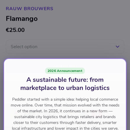
RAUW BROUWERS
Flamango
€25.00
Select option
Add to cart
2026 Announcement
A sustainable future: from
marketplace to urban logistics
Bieren
Peddler started with a simple idea: helping local commerce
move online. Over time, that mission evolved with the needs
Pay with
of the market. In 2026, it continues in a new form —
sustainable city logistics that brings retailers and brands
closer to their customers through faster delivery, smarter
local infrastructure and lower impact in the cities we serve.