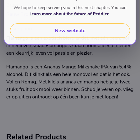
Brand
We hope to keep serving you in this next chapter. You can
learn more about the future of Peddler
.
Rauw Brouwers
Description
New website
Flamango is een exotisch bierdier dat, met één been, vol
in het leven staat. Flamango’s staan nooit alleen en leiden
een kleurrijk leven vol passie en plezier.
Flamango is een Ananas Mango Milkshake IPA van 5,4%
alcohol. Dit klinkt als een hele mondvol en dat is het ook.
Vol en Romig. Met kilo’s ananas en mango heb je je twee
stuks fruit ook mooi weer binnen. Schud je veren op, vlieg
er op uit en onthoud: op één been kun je niet lopen!
Related Products