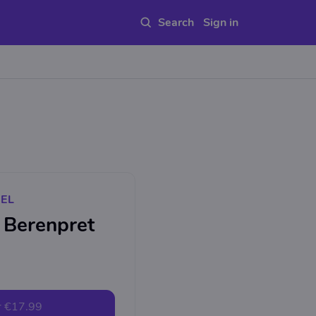
Sign in
EL
 Berenpret
r
€17.99