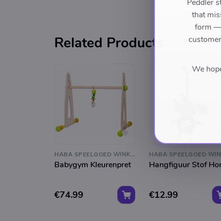
Peddler s
that mis
form — 
Related Products
customers
We hope 
HABA SPEELGOED WINKEL
Babygym Kleurenpret
Hangfiguur Stof Ho
€74.99
€12.99