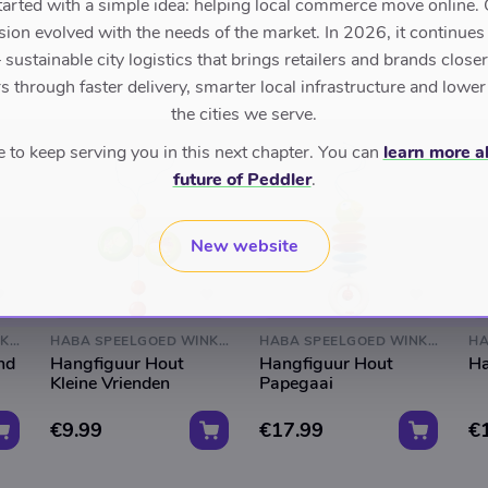
tarted with a simple idea: helping local commerce move online. 
sion evolved with the needs of the market. In 2026, it continues
sustainable city logistics that brings retailers and brands closer 
 through faster delivery, smarter local infrastructure and lower
the cities we serve.
to keep serving you in this next chapter. You can
learn more a
future of Peddler
.
New website
HABA SPEELGOED WINKEL
HABA SPEELGOED WINKEL
HABA SPEELGOED WINKEL
nd
Hangfiguur Hout
Hangfiguur Hout
Ha
Kleine Vrienden
Papegaai
€9.99
€17.99
€