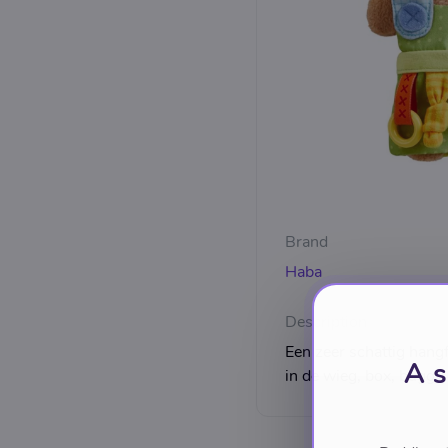
Brand
Haba
Description
Een zeer schattig hang
A s
in de wieg, box, buggy 