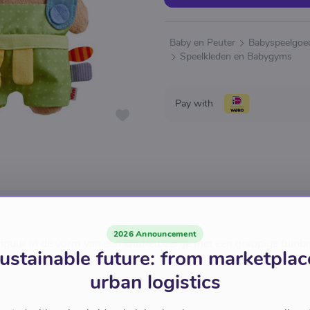
Baby en Peuter
Babyspeelgoe
Speelkleden en Babygyms
Pay with
2026 Announcement
figuur in de vorm van een knuffelbeertje met een grappige tuinbr
ustainable future: from marketplac
of het autostoeltje
urban logistics