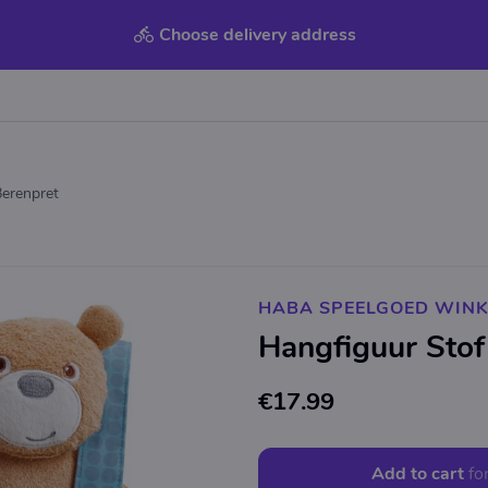
Choose delivery address
Berenpret
HABA SPEELGOED WINK
Hangfiguur Stof
€17.99
Add to cart
fo