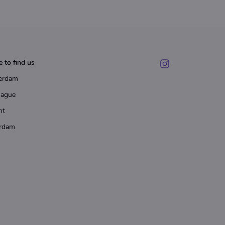
 to find us
erdam
Hague
ht
rdam