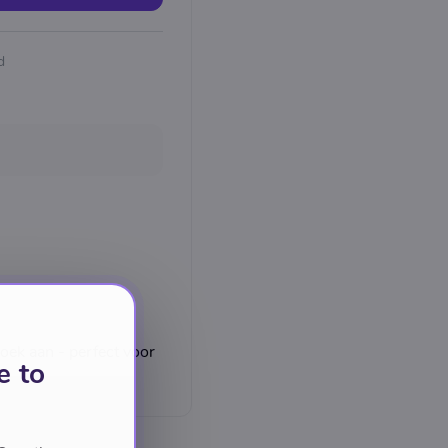
d
oek aan - perfect voor
e to