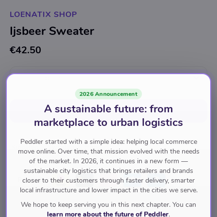
LOENATIX SHOP
Ijsbeer Sweater
€42.50
Select option
2026 Announcement
A sustainable future: from
Add to cart
marketplace to urban logistics
Peddler started with a simple idea: helping local commerce
Kinderen
Sweaters & Hoodies
move online. Over time, that mission evolved with the needs
of the market. In 2026, it continues in a new form —
sustainable city logistics that brings retailers and brands
Pay with
closer to their customers through faster delivery, smarter
local infrastructure and lower impact in the cities we serve.
We hope to keep serving you in this next chapter. You can
learn more about the future of Peddler
.