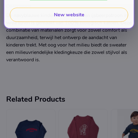
Description
New website
De navyblauwe kindersweater met een ijsbeerpatroon in
witte lijnen is gemaakt van 100% biologisch katoen. Deze
combinatie van materialen zorgt voor zowel comfort als
duurzaamheid, terwijl het ontwerp de aandacht van
kinderen trekt. Met oog voor het milieu biedt de sweater
een milieuvriendelijke kledingkeuze die zowel stijlvol als
verantwoord is.
Related Products