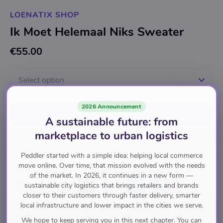
LOENATIX SHOP
Ik Moet Helemaal Niks Sweater
€55.00
Select option
2026 Announcement
Add to cart
A sustainable future: from
marketplace to urban logistics
Dames
Sweaters & Hoodies
Peddler started with a simple idea: helping local commerce
move online. Over time, that mission evolved with the needs
of the market. In 2026, it continues in a new form —
Pay with
sustainable city logistics that brings retailers and brands
closer to their customers through faster delivery, smarter
local infrastructure and lower impact in the cities we serve.
We hope to keep serving you in this next chapter. You can