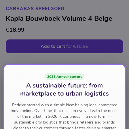
CARRABAS SPEELGOED
Kapla Bouwboek Volume 4 Beige
€18.99
Add to cart
for
€18.99
Speelgoed en Spellen
Speelgoed
Bouwspeelgoed
Knikkerbanen
2026 Announcement
A sustainable future: from
marketplace to urban logistics
Pay with
Peddler started with a simple idea: helping local commerce
move online. Over time, that mission evolved with the needs
Brand
of the market. In 2026, it continues in a new form —
sustainable city logistics that brings retailers and brands
Kapla
closer to their customers through faster delivery, smarter