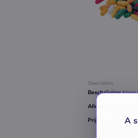
Description
Beschrijving:
Kleine 
Allergenen:
, Gluten
A s
Prijs per ons (100 