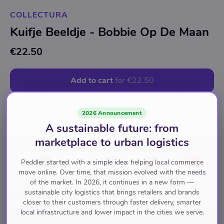
COLLECTURA
Kuifje Beeldje - Bobbie Op De Maan
€22.50
Add to cart
for
€22.50
2026 Announcement
Kuifje
A sustainable future: from
marketplace to urban logistics
Pay with
Peddler started with a simple idea: helping local commerce
move online. Over time, that mission evolved with the needs
of the market. In 2026, it continues in a new form —
sustainable city logistics that brings retailers and brands
Brand
closer to their customers through faster delivery, smarter
local infrastructure and lower impact in the cities we serve.
moulinsart