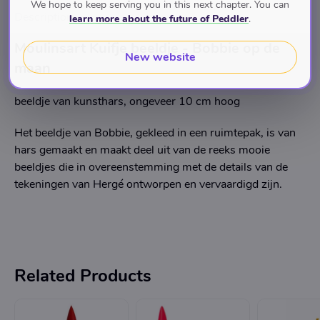
We hope to keep serving you in this next chapter. You can
Description
learn more about the future of Peddler
.
Moulinsart Kuifje beeldje - Bobbie op de
New website
maan
beeldje van kunsthars, ongeveer 10 cm hoog
Het beeldje van Bobbie, gekleed in een ruimtepak, is van
hars gemaakt en maakt deel uit van de reeks mooie
beeldjes die in overeenstemming met de details van de
tekeningen van Hergé ontworpen en vervaardigd zijn.
Related Products