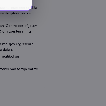
rnee kunnen nemen. De
n de gitaar van de
n. Controleer of jouw
s) om toestemming
 meisjes regisseurs,
e delen.
mpatibel en
.
eker van te zijn dat ze