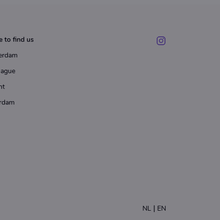
 to find us
erdam
Hague
ht
rdam
|
NL
EN