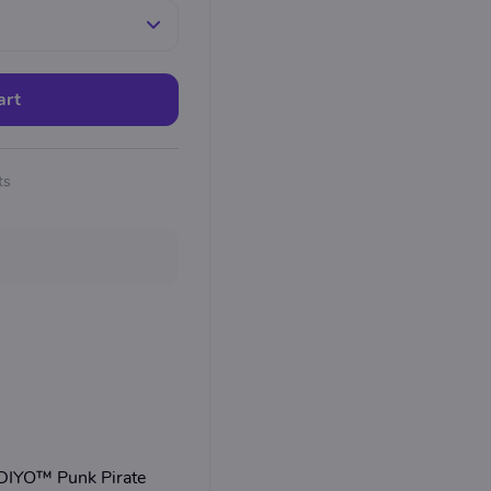
art
ts
IDIYO™ Punk Pirate