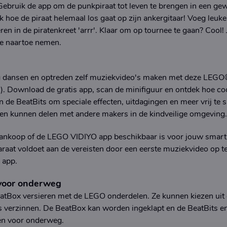
ebruik de app om de punkpiraat tot leven te brengen in een ge
jk hoe de piraat helemaal los gaat op zijn ankergitaar! Voeg leuke
n in de piratenkreet 'arrr'. Klaar om op tournee te gaan? Cool!
ee naartoe nemen.
ag dansen en optreden zelf muziekvideo's maken met deze LE
. Download de gratis app, scan de minifiguur en ontdek hoe coo
n de BeatBits om speciale effecten, uitdagingen en meer vrij te 
en kunnen delen met andere makers in de kindveilige omgeving.
ankoop of de LEGO VIDIYO app beschikbaar is voor jouw smartp
araat voldoet aan de vereisten door een eerste muziekvideo op t
 app.
 voor onderweg
tBox versieren met de LEGO onderdelen. Ze kunnen kiezen uit e
iets verzinnen. De BeatBox kan worden ingeklapt en de BeatBits 
en voor onderweg.