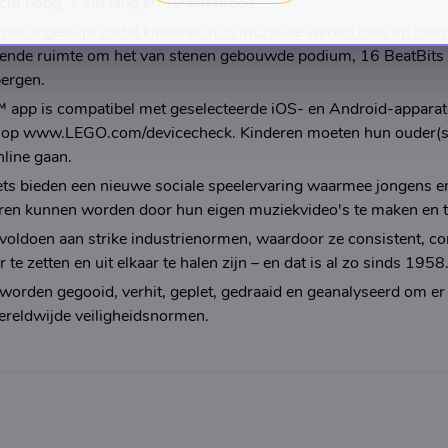
 cm hoog, 7 cm lang en 10 cm breed.
den ingeklapt zodat kinderen hun muzikale wereld mee op tou
ende ruimte om het van stenen gebouwde podium, 16 BeatBits e
bergen.
pp is compatibel met geselecteerde iOS- en Android-apparate
is op www.LEGO.com/devicecheck. Kinderen moeten hun ouder(
nline gaan.
 bieden een nieuwe sociale speelervaring waarmee jongens en
ren kunnen worden door hun eigen muziekvideo's te maken en t
ldoen aan strike industrienormen, waardoor ze consistent, co
 te zetten en uit elkaar te halen zijn – en dat is al zo sinds 1958
rden gegooid, verhit, geplet, gedraaid en geanalyseerd om er z
reldwijde veiligheidsnormen.