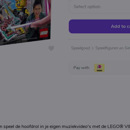
Select option
Add to c
Speelgoed
Speelfiguren en Se
Pay with
en speel de hoofdrol in je eigen muziekvideo's met de LEGO® V