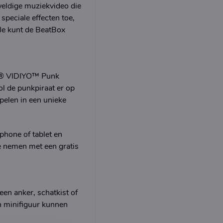
weldige muziekvideo die
 speciale effecten toe,
 Je kunt de BeatBox
GO® VIDIYO™ Punk
l de punkpiraat er op
spelen in een unieke
hone of tablet en
e nemen met een gratis
en anker, schatkist of
en minifiguur kunnen