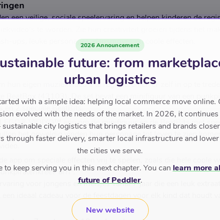
ringen
n een veilige, sociale speelervaring en helpen kinderen de regi
ekvideo's te worden. Zie hun creativiteit groeien tijdens het ma
sh-ups, leuke personages, dansmoves en coole effecten.
2026 Announcement
ustainable future: from marketplac
:
urban logistics
om hun eigen muziekvideo's te regisseren en er zelf in op te tr
 BeatBox (43103). De set bevat een minifiguur van een punkpir
tarted with a simple idea: helping local commerce move online. 
s en 2 speciale BeatBits.
sion evolved with the needs of the market. In 2026, it continues
LEGO® VIDIYO™ app om de minifiguur en de BeatBits met speci
sustainable city logistics that brings retailers and brands closer 
ullen het geweldig vinden hun personage tot leven te zien kome
 through faster delivery, smarter local infrastructure and lower
video.
the cities we serve.
de app om speciale effecten vrij te spelen, zoals die hele cool
to keep serving you in this next chapter. You can
learn more a
nkpiratenkreet 'arrr'.
future of Peddler
.
varing voor jongens en meisjes vanaf 7 jaar die een leuk extraa
k een ideaal cadeau voor de feestdagen voor elk kind dat houdt 
New website