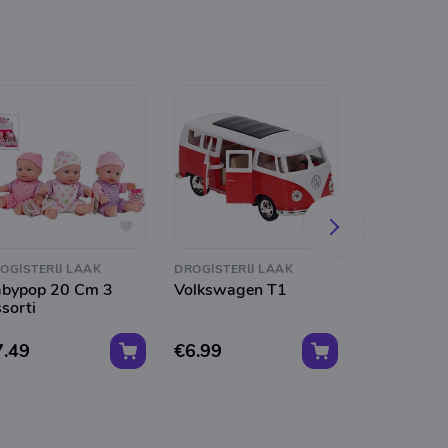
OGISTERIJ LAAK
DROGISTERIJ LAAK
DROGISTERIJ
bypop 20 Cm 3
Volkswagen T1
Lego City T
sorti
7.49
€6.99
€29.99