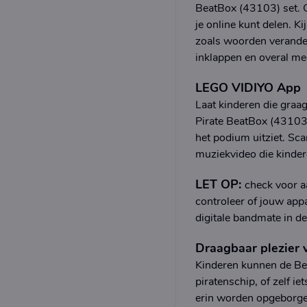
BeatBox (43103) set. G
je online kunt delen. Ki
zoals woorden verandere
inklappen en overal m
LEGO VIDIYO App
Laat kinderen die gra
Pirate BeatBox (43103)
het podium uitziet. Sca
muziekvideo die kinder
LET OP:
check voor a
controleer of jouw app
digitale bandmate in de
Draagbaar plezier
Kinderen kunnen de Bea
piratenschip, of zelf 
erin worden opgeborg