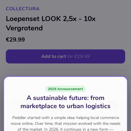
COLLECTURA
Loepenset LOOK 2,5x - 10x
Vergrotend
€29.99
Add to cart
for
€29.99
Loepen
2026 Announcement
A sustainable future: from
Pay with
marketplace to urban logistics
Peddler started with a simple idea: helping local commerce
move online. Over time, that mission evolved with the needs
Brand
of the market. In 2026, it continues in a new form —