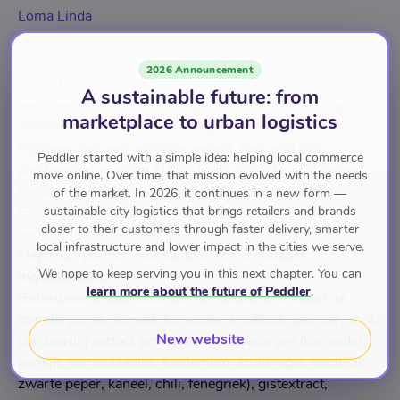
Loma Linda
Description
2026 Announcement
Sinds 1890 is Loma Linda toonaangevend op het gebied
A sustainable future: from
van duurzaam voedsel. Wij geloven dat plantaardige
marketplace to urban logistics
eiwitten de sleutel zijn tot een gezonde levensstijl en
bijdragen aan een gezonde wereld. Gemaakt met
Peddler started with a simple idea: helping local commerce
plantaardige eiwitten TUNO biedt de lichte, schilferige
move online. Over time, that mission evolved with the needs
textuur van tonijn, maar is volledig vrij van zeevruchten.
of the market. In 2026, it continues in a new form —
sustainable city logistics that brings retailers and brands
En is Vegan, glutenvrij en rijk aan eiwitten. TUNO is nu
closer to their customers through faster delivery, smarter
verkrijgbaar in smaken als Thai Sweet Chilli en Tuno
local infrastructure and lower impact in the cities we serve.
Mayo dus perfect voor sandwiches en salades.
We hope to keep serving you in this next chapter. You can
Ingrediënten:
learn more about the future of Peddler
.
Getextureerd soja-eiwit (30%), kokosmelk, water, ui,
tomatenpuree, tomaat, koriander, knoflook, gember, zout,
New website
plantaardig extract (erwt, wortel), specerijen (koriander,
komijn, kerrieblaadjes, kardemom, kruidnagel, knoflook ,
zwarte peper, kaneel, chili, fenegriek), gistextract,