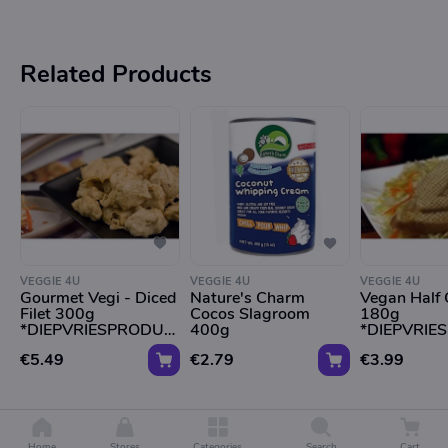
Related Products
VEGGIE 4U
VEGGIE 4U
VEGGIE 4U
Gourmet Vegi - Diced
Nature's Charm
Vegan Half 
Filet 300g
Cocos Slagroom
180g
*DIEPVRIESPRODUC
400g
*DIEPVRIE
T*
T*
€5.49
€2.79
€3.99
Home
Stores
Categories
Search
Cart