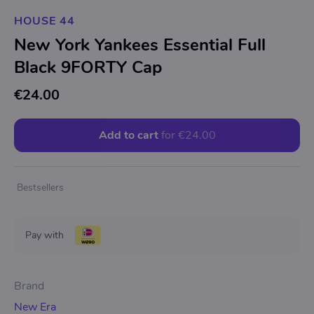
HOUSE 44
New York Yankees Essential Full
Black 9FORTY Cap
€24.00
Add to cart
for
€24.00
Bestsellers
Pay with
Brand
New Era