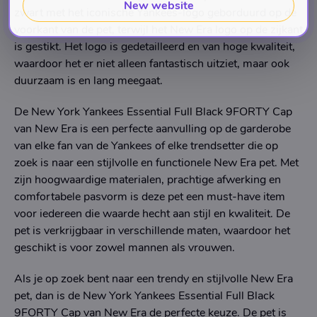
New website
zwart met het iconische Yankees-logo geborduurd op de
voorkant van de pet, terwijl het New Era logo op de zijkant
is gestikt. Het logo is gedetailleerd en van hoge kwaliteit,
waardoor het er niet alleen fantastisch uitziet, maar ook
duurzaam is en lang meegaat.
De New York Yankees Essential Full Black 9FORTY Cap
van New Era is een perfecte aanvulling op de garderobe
van elke fan van de Yankees of elke trendsetter die op
zoek is naar een stijlvolle en functionele New Era pet. Met
zijn hoogwaardige materialen, prachtige afwerking en
comfortabele pasvorm is deze pet een must-have item
voor iedereen die waarde hecht aan stijl en kwaliteit. De
pet is verkrijgbaar in verschillende maten, waardoor het
geschikt is voor zowel mannen als vrouwen.
Als je op zoek bent naar een trendy en stijlvolle New Era
pet, dan is de New York Yankees Essential Full Black
9FORTY Cap van New Era de perfecte keuze. De pet is