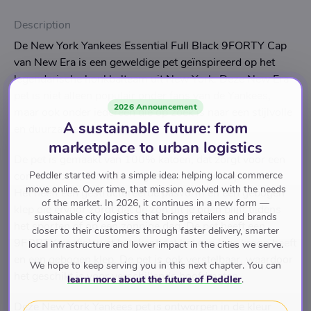
Description
De New York Yankees Essential Full Black 9FORTY Cap
van New Era is een geweldige pet geïnspireerd op het
legendarische honkbalteam uit New York. Deze New Era
pet is niet alleen populair onder fans van de Yankees,
2026 Announcement
maar ook onder iedereen die op zoek is naar een stijlvolle
A sustainable future: from
en duurzame New Era pet.
marketplace to urban logistics
De pet is gemaakt van 100% katoen, dat zorgt voor een
Peddler started with a simple idea: helping local commerce
comfortabele, flexibele en goed aansluitende pasvorm.
move online. Over time, that mission evolved with the needs
Het heeft een gestructureerde pasvorm en een gebogen
of the market. In 2026, it continues in a new form —
klep die ervoor zorgt dat de zon uit je ogen blijft tijdens
sustainable city logistics that brings retailers and brands
het sporten of op een zonnige dag. De pet heeft een
closer to their customers through faster delivery, smarter
9FORTY profiel, wat betekent dat het een lage kroon heeft
local infrastructure and lower impact in the cities we serve.
en een gebogen klep. De pet is ook verstelbaar, waardoor
We hope to keep serving you in this next chapter. You can
het geschikt is voor verschillende hoofdmaten.
learn more about the future of Peddler
.
Deze New York Yankees pet is ontworpen in de kleur