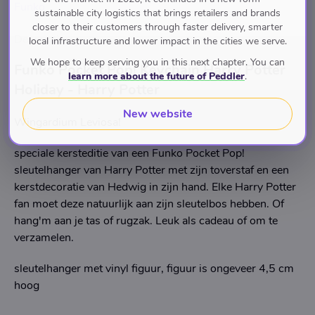
Funko
sustainable city logistics that brings retailers and brands
closer to their customers through faster delivery, smarter
Description
local infrastructure and lower impact in the cities we serve.
We hope to keep serving you in this next chapter. You can
Funko Pocket Pop! Keychain Harry Potter
learn more about the future of Peddler
.
Holiday - Harry Potter
New website
Wingardium Leviosa!
speciale kersteditie van een Funko Pocket Pop!
sleutelhanger van Harry Potter met zijn toverstaf en een
kerstdecoratie van Hedwig in zijn hand. Elke Harry Potter
fan moet deze natuurlijk aan zijn sleutelbos hebben. Of
hang'm aan je tas of rugzak. Leuk als cadeau of om te
verzamelen.
sleutelhanger met vinyl figuur, figuur is ongeveer 4,5 cm
hoog