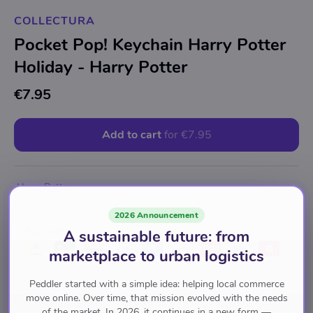
COLLECTURA
Pocket Pop! Keychain Harry Potter
Holiday - Harry Potter
€7.95
Add to cart
for
€7.95
Harry Potter
2026 Announcement
Pay with
A sustainable future: from
marketplace to urban logistics
Peddler started with a simple idea: helping local commerce
move online. Over time, that mission evolved with the needs
Brand
of the market. In 2026, it continues in a new form —