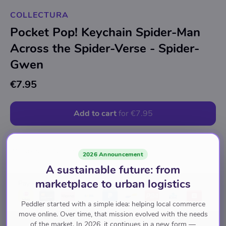
COLLECTURA
Pocket Pop! Keychain Spider-Man
Across the Spider-Verse - Spider-
Gwen
€7.95
Add to cart
for
€7.95
Marvel & DC Comics
2026 Announcement
A sustainable future: from
marketplace to urban logistics
Pay with
Peddler started with a simple idea: helping local commerce
move online. Over time, that mission evolved with the needs
of the market. In 2026, it continues in a new form —