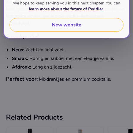
Amerikaanse wodka, gemaakt van 100% maïs en zes
We hope to keep serving you in this next chapter. You can
keer gedistilleerd. Dit zorgt voor een ongekend zachte en
learn more about the future of Peddler
.
lichtzoete smaak, geliefd bij wodka-liefhebbers
wereldwijd.
New website
Smaakprofiel
Neus:
Zacht en licht zoet.
Smaak:
Romig en subtiel met een vleugje vanille.
Afdronk:
Lang en zijdezacht.
Perfect voor:
Mixdrankjes en premium cocktails.
Related Products