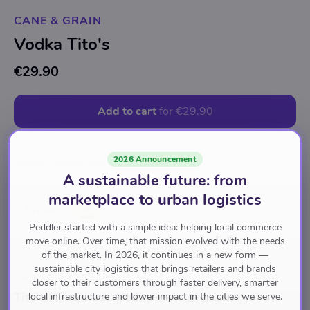
CANE & GRAIN
Vodka Tito's
€29.90
Add to cart
for
€29.90
2026 Announcement
Vodka
Graan Vodka
A sustainable future: from
marketplace to urban logistics
Pay with
Peddler started with a simple idea: helping local commerce
move online. Over time, that mission evolved with the needs
of the market. In 2026, it continues in a new form —
sustainable city logistics that brings retailers and brands
Description
closer to their customers through faster delivery, smarter
Tito’s Handmade Vodka
local infrastructure and lower impact in the cities we serve.
is een ambachtelijke