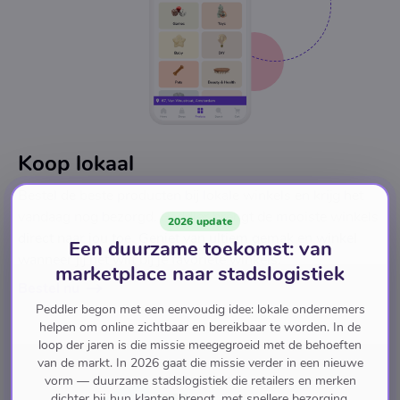
Koop lokaal
Bestel de beste producten bij lokale winkels en krijg het
vandaag nog bezorgd. Peddler brengt de mooiste winkels
2026 update
direct naar jou toe. Geniet van ultiem gemak en winkel
Een duurzame toekomst: van
wanneer jij het wilt bij je favoriete winkels.
marketplace naar stadslogistiek
Bestel nu
Peddler begon met een eenvoudig idee: lokale ondernemers
helpen om online zichtbaar en bereikbaar te worden. In de
loop der jaren is die missie meegegroeid met de behoeften
van de markt. In 2026 gaat die missie verder in een nieuwe
vorm — duurzame stadslogistiek die retailers en merken
dichter bij hun klanten brengt, met snellere bezorging,