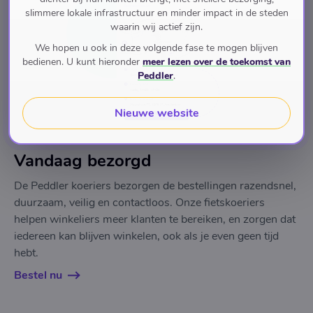
slimmere lokale infrastructuur en minder impact in de steden
waarin wij actief zijn.
We hopen u ook in deze volgende fase te mogen blijven
bedienen. U kunt hieronder
meer lezen over de toekomst van
Peddler
.
Nieuwe website
Vandaag bezorgd
De Peddler koeriers bezorgen de bestellingen razendsnel,
duurzaam, veilig en contactloos. Onze fietskoeriers
helpen winkeliers meer klanten te bereiken, en zorgen dat
iedereen kan blijven winkelen, ook als je even geen tijd
hebt.
Bestel nu