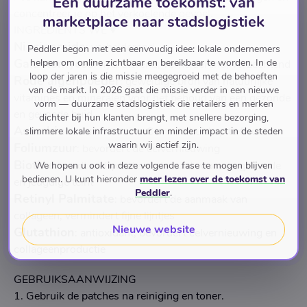
Een duurzame toekomst: van
concentreer je op het verkoelende gevoel.
marketplace naar stadslogistiek
INGREDIENTS WE ♥
Niacinamide
: verhelderend
Peddler begon met een eenvoudig idee: lokale ondernemers
Galactomyces
helpen om online zichtbaar en bereikbaar te worden. In de
: hydraterend, verhelderend, verzachtend
loop der jaren is die missie meegegroeid met de behoeften
Rode algenpoeder
: geweldige bron van natuurlijke
van de markt. In 2026 gaat die missie verder in een nieuwe
vitamines en mineralen voor het behoud van een gezonde
vorm — duurzame stadslogistiek die retailers en merken
en gevoede huid
dichter bij hun klanten brengt, met snellere bezorging,
Ascorbinezuur
: vitamine C om de huid op te fleuren
slimmere lokale infrastructuur en minder impact in de steden
waarin wij actief zijn.
Foliumzuur
: bevordert de celvernieuwing
Biotine
: voedt en hydrateert de huid voor een gezonde
We hopen u ook in deze volgende fase te mogen blijven
bedienen. U kunt hieronder
meer lezen over de toekomst van
en jeugdige teint
Peddler
.
Retinyl Palmitate
: bevordert de aanmaak van
collageen, vermindert fijne lijntjes
Nieuwe website
Glutathion
: antioxidant, bevordert celvernieuwing en
collageenproductie
GEBRUIKSAANWIJZING
1. Gebruik de patches na reiniging en toner.