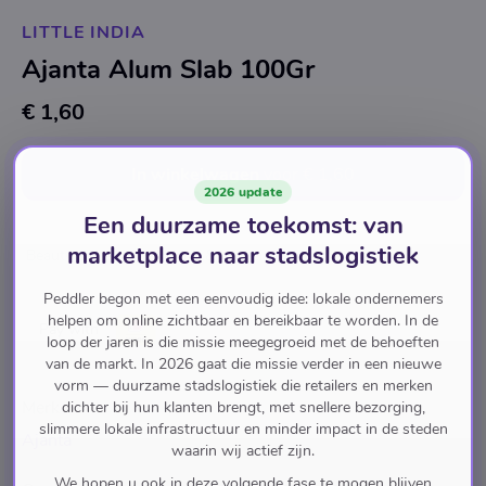
LITTLE INDIA
Ajanta Alum Slab 100Gr
€ 1,60
In winkelwagen
voor
€ 1,60
2026 update
Een duurzame toekomst: van
marketplace naar stadslogistiek
Beauty & Health
Health & Medicines
Others
Peddler begon met een eenvoudig idee: lokale ondernemers
helpen om online zichtbaar en bereikbaar te worden. In de
Pay with
loop der jaren is die missie meegegroeid met de behoeften
van de markt. In 2026 gaat die missie verder in een nieuwe
vorm — duurzame stadslogistiek die retailers en merken
Merk
dichter bij hun klanten brengt, met snellere bezorging,
slimmere lokale infrastructuur en minder impact in de steden
Ajanta
waarin wij actief zijn.
We hopen u ook in deze volgende fase te mogen blijven