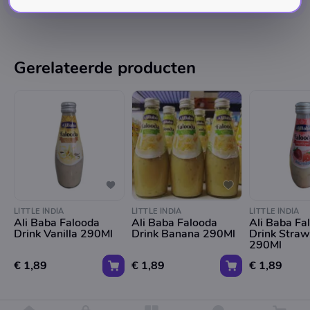
Gerelateerde producten
LITTLE INDIA
LITTLE INDIA
LITTLE INDIA
Ali Baba Falooda
Ali Baba Falooda
Ali Baba Fa
Drink Vanilla 290Ml
Drink Banana 290Ml
Drink Straw
290Ml
€ 1,89
€ 1,89
€ 1,89