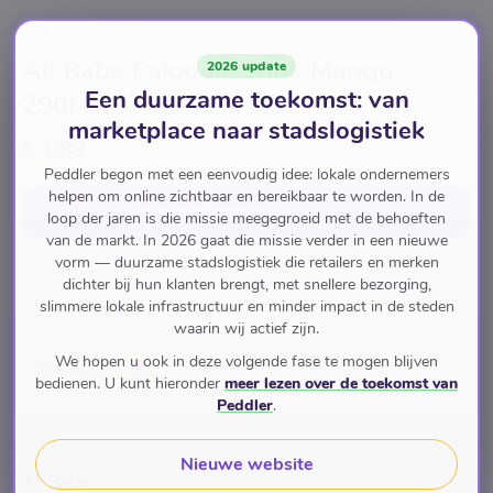
LITTLE INDIA
Ali Baba Falooda Drink Mango
2026 update
Een duurzame toekomst: van
290Ml
marketplace naar stadslogistiek
€ 1,89
Peddler begon met een eenvoudig idee: lokale ondernemers
helpen om online zichtbaar en bereikbaar te worden. In de
In winkelwagen
voor
€ 1,89
loop der jaren is die missie meegegroeid met de behoeften
van de markt. In 2026 gaat die missie verder in een nieuwe
vorm — duurzame stadslogistiek die retailers en merken
dichter bij hun klanten brengt, met snellere bezorging,
Dairy
slimmere lokale infrastructuur en minder impact in de steden
waarin wij actief zijn.
We hopen u ook in deze volgende fase te mogen blijven
Pay with
bedienen. U kunt hieronder
meer lezen over de toekomst van
Peddler
.
Merk
Nieuwe website
Ali Baba