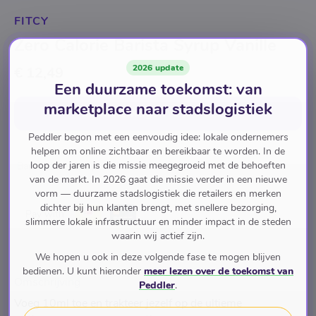
FITCY
Zero Calorie Barista Syrup Vanille
2026 update
€ 12,49
Een duurzame toekomst: van
marketplace naar stadslogistiek
In winkelwagen
voor
€ 12,49
Peddler begon met een eenvoudig idee: lokale ondernemers
helpen om online zichtbaar en bereikbaar te worden. In de
loop der jaren is die missie meegegroeid met de behoeften
Barista Line Syrup
van de markt. In 2026 gaat die missie verder in een nieuwe
vorm — duurzame stadslogistiek die retailers en merken
dichter bij hun klanten brengt, met snellere bezorging,
Pay with
slimmere lokale infrastructuur en minder impact in de steden
waarin wij actief zijn.
We hopen u ook in deze volgende fase te mogen blijven
bedienen. U kunt hieronder
meer lezen over de toekomst van
Omschrijving
Peddler
.
Voeg 10ml toe en trakteer jezelf op de ultieme