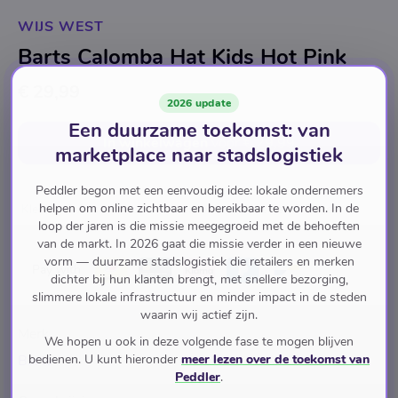
WIJS WEST
Barts Calomba Hat Kids Hot Pink
€ 29,99
2026 update
Een duurzame toekomst: van
In winkelwagen
voor
€ 29,99
marketplace naar stadslogistiek
Peddler begon met een eenvoudig idee: lokale ondernemers
helpen om online zichtbaar en bereikbaar te worden. In de
Kleding & Accessoires
Accessoires
Hoedjes & Petjes
loop der jaren is die missie meegegroeid met de behoeften
van de markt. In 2026 gaat die missie verder in een nieuwe
vorm — duurzame stadslogistiek die retailers en merken
Pay with
dichter bij hun klanten brengt, met snellere bezorging,
slimmere lokale infrastructuur en minder impact in de steden
waarin wij actief zijn.
Merk
We hopen u ook in deze volgende fase te mogen blijven
bedienen. U kunt hieronder
meer lezen over de toekomst van
Barts
Peddler
.