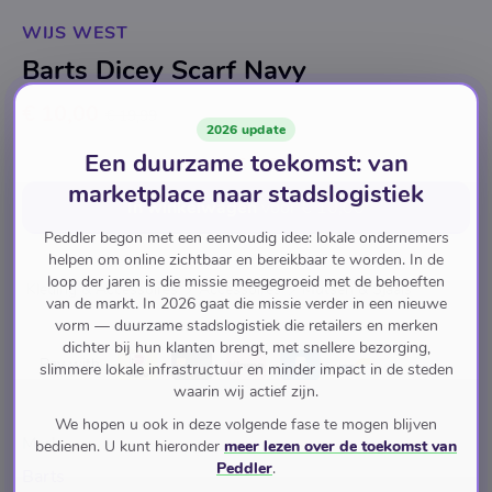
WIJS WEST
Barts Dicey Scarf Navy
€ 10,00
€ 19,99
2026 update
Een duurzame toekomst: van
JE BESPAART
€ 9,99
(49.97%)
marketplace naar stadslogistiek
In winkelwagen
voor
€ 10,00
Peddler begon met een eenvoudig idee: lokale ondernemers
helpen om online zichtbaar en bereikbaar te worden. In de
loop der jaren is die missie meegegroeid met de behoeften
Kleding & Accessoires
Accessoires
Mutsen & Sjaals
van de markt. In 2026 gaat die missie verder in een nieuwe
vorm — duurzame stadslogistiek die retailers en merken
dichter bij hun klanten brengt, met snellere bezorging,
Pay with
slimmere lokale infrastructuur en minder impact in de steden
waarin wij actief zijn.
We hopen u ook in deze volgende fase te mogen blijven
Merk
bedienen. U kunt hieronder
meer lezen over de toekomst van
Peddler
.
Barts