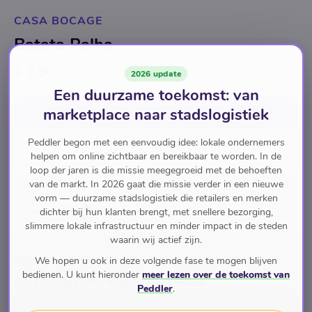
CASA BOCAGE
Batata Palha
€ 3,50
2026 update
Een duurzame toekomst: van
marketplace naar stadslogistiek
In winkelwagen
voor
€ 3,50
Peddler begon met een eenvoudig idee: lokale ondernemers
helpen om online zichtbaar en bereikbaar te worden. In de
Diversen
loop der jaren is die missie meegegroeid met de behoeften
van de markt. In 2026 gaat die missie verder in een nieuwe
vorm — duurzame stadslogistiek die retailers en merken
Pay with
dichter bij hun klanten brengt, met snellere bezorging,
slimmere lokale infrastructuur en minder impact in de steden
waarin wij actief zijn.
We hopen u ook in deze volgende fase te mogen blijven
Merk
bedienen. U kunt hieronder
meer lezen over de toekomst van
Casa Bocage - Portugese Delicatessen
Peddler
.