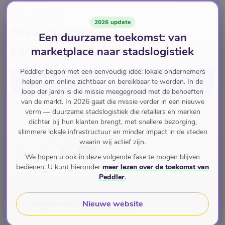
NAN WIJNEN
2026 update
Beau Charmois Rose
Een duurzame toekomst: van
marketplace naar stadslogistiek
€ 8,95
Peddler begon met een eenvoudig idee: lokale ondernemers
In winkelwagen
voor
€ 8,95
helpen om online zichtbaar en bereikbaar te worden. In de
loop der jaren is die missie meegegroeid met de behoeften
van de markt. In 2026 gaat die missie verder in een nieuwe
vorm — duurzame stadslogistiek die retailers en merken
Rosé
dichter bij hun klanten brengt, met snellere bezorging,
slimmere lokale infrastructuur en minder impact in de steden
waarin wij actief zijn.
Pay with
We hopen u ook in deze volgende fase te mogen blijven
bedienen. U kunt hieronder
meer lezen over de toekomst van
Peddler
.
Merk
Nieuwe website
Nan wijn en relatiegeschenken