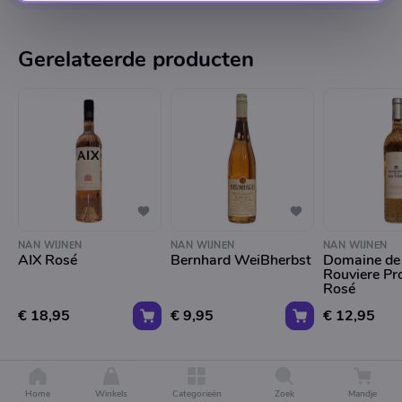
Gerelateerde producten
NAN WIJNEN
NAN WIJNEN
NAN WIJNEN
AIX Rosé
Bernhard WeiBherbst
Domaine de 
Rouviere Pr
Rosé
€ 18,95
€ 9,95
€ 12,95
Home
Winkels
Categorieën
Zoek
Mandje