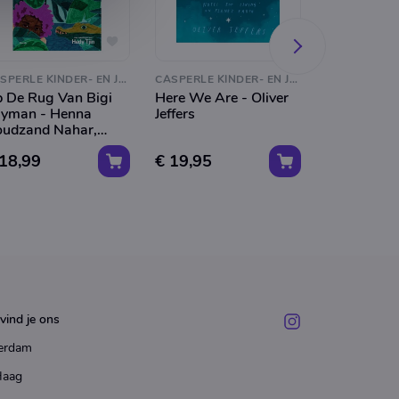
CASPERLE KINDER- EN JEUGDBOEKEN
CASPERLE KINDER- EN JEUGDBOEKEN
 De Rug Van Bigi
Here We Are - Oliver
Handboek 
yman - Henna
Jeffers
Superhelde
udzand Nahar,
Hoop (Deel 
dy Tjin
Vahlund
 18,99
€ 19,95
€ 13,50
vind je ons
erdam
Haag