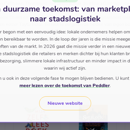
n CaShawn Thompson, het brein achter de #BlackGirlMagic-be
 duurzame toekomst: van marketp
spirerende vrouwen toe! Dit boek is een leerzame reis door de 
naar stadslogistiek
aomi Osaka en astronaut Jeanettte Epps worden afgewisseld met 
n keizer Taytu Betul. En niet te vergeten de helden van eigen b
ophie Redmond, journalist Natasja Gibbs en spokenwordartiest Z
r begon met een eenvoudig idee: lokale ondernemers helpen om
t werk van Zwarte vrouwelijke en non-binaire schrijvers, illustra
en bereikbaar te worden. In de loop der jaren is die missie meeg
ften van de markt. In 2026 gaat die missie verder in een nieu
stadslogistiek die retailers en merken dichter bij hun klanten b
 bezorging, slimmere lokale infrastructuur en minder impact in 
waarin wij actief zijn.
u ook in deze volgende fase te mogen blijven bedienen. U kunt
meer lezen over de toekomst van Peddler
.
Nieuwe website