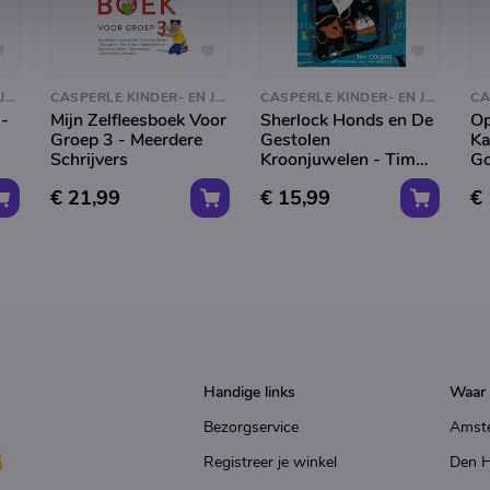
CASPERLE KINDER- EN JEUGDBOEKEN
CASPERLE KINDER- EN JEUGDBOEKEN
CASPERLE KINDER- EN JEUGDBOEKEN
 -
Mijn Zelfleesboek Voor
Sherlock Honds en De
Op
Groep 3 - Meerdere
Gestolen
Ka
Schrijvers
Kroonjuwelen - Tim
Go
Collins
He
€ 21,99
€ 15,99
€
Handige links
Waar 
Bezorgservice
Amst
Registreer je winkel
Den 