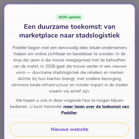
DE PEPERBOL
2026 update
Blik Black Jap 25 gram
Een duurzame toekomst: van
€ 1,95
marketplace naar stadslogistiek
Peddler begon met een eenvoudig idee: lokale ondernemers
In winkelwagen
voor
€ 1,95
helpen om online zichtbaar en bereikbaar te worden. In de
loop der jaren is die missie meegegroeid met de behoeften
van de markt. In 2026 gaat die missie verder in een nieuwe
Pay with
vorm — duurzame stadslogistiek die retailers en merken
dichter bij hun klanten brengt, met snellere bezorging,
slimmere lokale infrastructuur en minder impact in de steden
Merk
waarin wij actief zijn.
De Peperbol
We hopen u ook in deze volgende fase te mogen blijven
bedienen. U kunt hieronder
meer lezen over de toekomst van
Peddler
.
Omschrijving
45 x 45 x 64 mm. ca 25 gram zwart met goud opdruk
Nieuwe website
Japanse personen