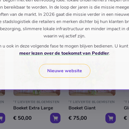
r begon met een eenvoudig idee: lokale ondernemers helpen om
en bereikbaar te worden. In de loop der jaren is die missie meeg
ften van de markt. In 2026 gaat die missie verder in een nieu
stadslogistiek die retailers en merken dichter bij hun klanten b
 bezorging, slimmere lokale infrastructuur en minder impact in 
waarin wij actief zijn.
u ook in deze volgende fase te mogen blijven bedienen. U kunt
meer lezen over de toekomst van Peddler
.
Nieuwe website
TEN
'T LIEVERTJE BLOEMISTEN
'T LIEVERTJE BLOEMISTEN
'T
Boeket Extra Large
Boeket Giant
Gl
€ 50,00
€ 75,00
€