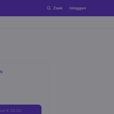
Inloggen
EN
oor
€ 30,00