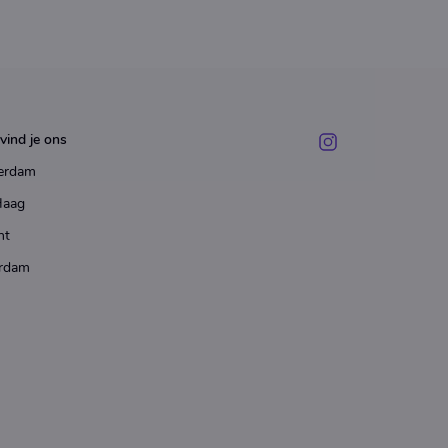
vind je ons
erdam
Haag
ht
rdam