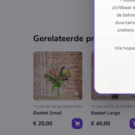
Peddle
zichtbaar 
de behoe
duurzame 
snellere
Gerelateerde producten
We hopen 
'T LIEVERTJE BLOEMISTEN
'T LIEVERTJE BLOEMIS
Boeket Small
Boeket Large
€ 20,00
€ 40,00