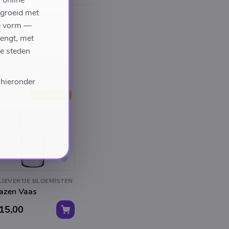
 online
egroeid met
we vorm —
rengt, met
de steden
 hieronder
TOP RATED
 LIEVERTJE BLOEMISTEN
azen Vaas
 15,00