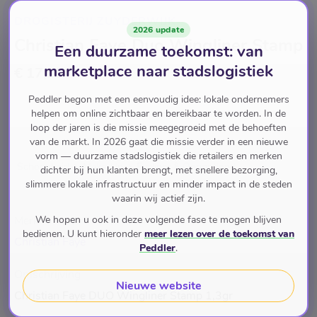
DROGISTERIJ ZUYDERWIJK
2026 update
Christian Faye Duo Wingliner Stamp
Een duurzame toekomst: van
marketplace naar stadslogistiek
€ 17,95
Peddler begon met een eenvoudig idee: lokale ondernemers
Back soon
voor
€ 17,95
helpen om online zichtbaar en bereikbaar te worden. In de
loop der jaren is die missie meegegroeid met de behoeften
van de markt. In 2026 gaat die missie verder in een nieuwe
vorm — duurzame stadslogistiek die retailers en merken
Schoonheid
Make-Up
Eyeliner & Oogpotlood
dichter bij hun klanten brengt, met snellere bezorging,
slimmere lokale infrastructuur en minder impact in de steden
waarin wij actief zijn.
We hopen u ook in deze volgende fase te mogen blijven
Merk
bedienen. U kunt hieronder
meer lezen over de toekomst van
Christian Faye
Peddler
.
Omschrijving
Nieuwe website
Christian Faye DUO Wingliner Stamp 1,3gr