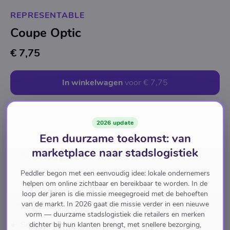
REPRESENTABLE
Coupe Optic
€ 7,75
In winkelwagen
voor
€ 7,75
Glaswerk
2026 update
Een duurzame toekomst: van
marketplace naar stadslogistiek
Pay with
Peddler begon met een eenvoudig idee: lokale ondernemers
helpen om online zichtbaar en bereikbaar te worden. In de
loop der jaren is die missie meegegroeid met de behoeften
van de markt. In 2026 gaat die missie verder in een nieuwe
Omschrijving
vorm — duurzame stadslogistiek die retailers en merken
Serie: Optic
dichter bij hun klanten brengt, met snellere bezorging,