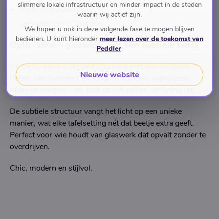
slimmere lokale infrastructuur en minder impact in de steden
Merk: Fine2Dine (BE)
waarin wij actief zijn.
Gemaakt van kristal glas
We hopen u ook in deze volgende fase te mogen blijven
bedienen. U kunt hieronder
meer lezen over de toekomst van
Optic-serie – glaswerk met een subtiele twist
Peddler
.
De Optic-serie is elegant glaswerk met een verfijnde
Nieuwe website
ribbel. Van tumblers tot longdrinkglazen, wijnglazen,
flûtes en coupes – elk stuk straalt stijl en verfijning uit.
De subtiele structuur vangt het licht op een unieke
manier, wat elke tafelsetting nét dat beetje extra geeft.
Perfect voor wie houdt van glaswerk dat opvalt zonder te
overdrijven.
Chic, modern en stijlvol.