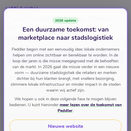
LITTLE INDIA
Crown Punjabi Samosas Chicken
2026 update
10Pcs
Een duurzame toekomst: van
marketplace naar stadslogistiek
€ 6,50
Peddler begon met een eenvoudig idee: lokale ondernemers
helpen om online zichtbaar en bereikbaar te worden. In de
In winkelwagen
voor
€ 6,50
loop der jaren is die missie meegegroeid met de behoeften
van de markt. In 2026 gaat die missie verder in een nieuwe
vorm — duurzame stadslogistiek die retailers en merken
Snacks & Ready to Eat
Frozen Foods
dichter bij hun klanten brengt, met snellere bezorging,
Frozen Meat Products
slimmere lokale infrastructuur en minder impact in de steden
waarin wij actief zijn.
We hopen u ook in deze volgende fase te mogen blijven
Pay with
bedienen. U kunt hieronder
meer lezen over de toekomst van
Peddler
.
Merk
Nieuwe website