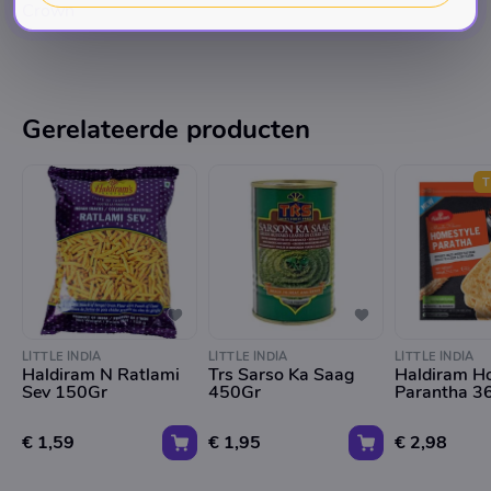
Crown
Gerelateerde producten
T
LITTLE INDIA
LITTLE INDIA
LITTLE INDIA
Haldiram N Ratlami
Trs Sarso Ka Saag
Haldiram H
Sev 150Gr
450Gr
Parantha 3
€ 1,59
€ 1,95
€ 2,98