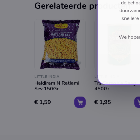
de behoe
Gerelateerde producten
duurzame 
snellere
We hopen 
LITTLE INDIA
LITTLE INDIA
Haldiram N Ratlami
Trs Sarso Ka Saag
Sev 150Gr
450Gr
€ 1,59
€ 1,95