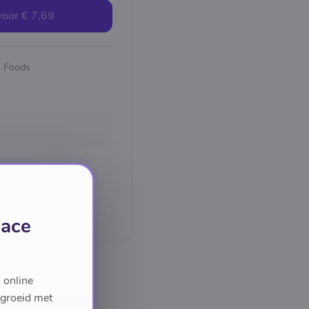
voor
€ 7,69
n Foods
lace
 online
egroeid met