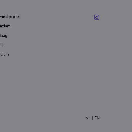
vind je ons
erdam
Haag
ht
rdam
|
NL
EN