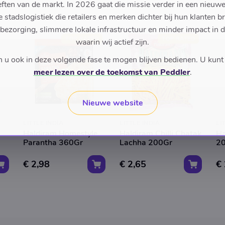
ften van de markt. In 2026 gaat die missie verder in een nieu
stadslogistiek die retailers en merken dichter bij hun klanten b
 bezorging, slimmere lokale infrastructuur en minder impact in 
TOP RATED
TOP RATED
waarin wij actief zijn.
u ook in deze volgende fase te mogen blijven bedienen. U kunt
meer lezen over de toekomst van Peddler
.
Nieuwe website
LITTLE INDIA
LITTLE INDIA
LI
Haldiram Homestyle
Haldiram Chilli Chatak
Ha
Parantha 360Gr
Lachha 200Gr
2
€ 2,98
€ 2,65
€ 