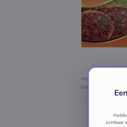
Merk
Crown
Een
Peddle
zichtbaar 