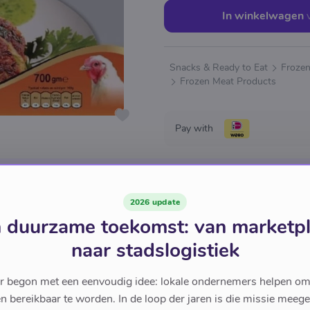
In winkelwagen
Snacks & Ready to Eat
Froze
Frozen Meat Products
Pay with
2026 update
 duurzame toekomst: van marketp
naar stadslogistiek
r begon met een eenvoudig idee: lokale ondernemers helpen om
en bereikbaar te worden. In de loop der jaren is die missie meeg