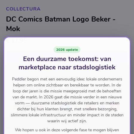
COLLECTURA
DC Comics Batman Logo Beker -
Mok
€ 11,95
2026 update
Een duurzame toekomst: van
In winkelwagen
voor
€ 11,95
marketplace naar stadslogistiek
Peddler begon met een eenvoudig idee: lokale ondernemers
Marvel & DC Comics
helpen om online zichtbaar en bereikbaar te worden. In de
loop der jaren is die missie meegegroeid met de behoeften
van de markt. In 2026 gaat die missie verder in een nieuwe
Pay with
vorm — duurzame stadslogistiek die retailers en merken
dichter bij hun klanten brengt, met snellere bezorging,
slimmere lokale infrastructuur en minder impact in de steden
waarin wij actief zijn.
Merk
We hopen u ook in deze volgende fase te mogen blijven