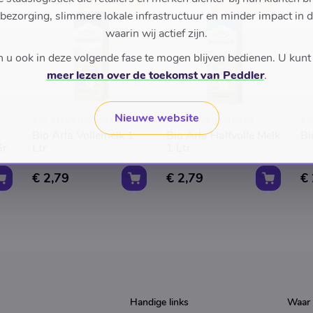
TOP RATED
TOP RATED
 bezorging, slimmere lokale infrastructuur en minder impact in 
waarin wij actief zijn.
u ook in deze volgende fase te mogen blijven bedienen. U kunt
meer lezen over de toekomst van Peddler
.
Nieuwe website
ASLAN VERSMARKT
ASLAN VERSMARKT
AS
Bio Arla Vollemelk 1
Bio Arla Halfvolle Melk
Bi
Gr
Ltr
1 Ltr
€ 2,79
€ 2,79
€ 
Handige links
Waar 