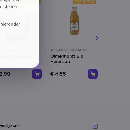
TOP RATED
TOP RATED
de steden
 hieronder
LAN VERSMARKT
ASLAN VERSMARKT
ASLAN VER
o Magere Kwark
Olmenhorst Bio
YOGI TEA B
Perensap
2,99
€ 4,85
€ 3,75
vind je ons