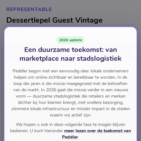
REPRESENTABLE
Dessertlepel Guest Vintage
€ 9,50
2026 update
Een duurzame toekomst: van
In winkelwagen
voor
€ 9,50
marketplace naar stadslogistiek
Peddler begon met een eenvoudig idee: lokale ondernemers
Bestek
Bestek Guest Vintage
helpen om online zichtbaar en bereikbaar te worden. In de
loop der jaren is die missie meegegroeid met de behoeften
van de markt. In 2026 gaat die missie verder in een nieuwe
Pay with
vorm — duurzame stadslogistiek die retailers en merken
dichter bij hun klanten brengt, met snellere bezorging,
slimmere lokale infrastructuur en minder impact in de steden
waarin wij actief zijn.
Merk
We hopen u ook in deze volgende fase te mogen blijven
Degrenne
bedienen. U kunt hieronder
meer lezen over de toekomst van
Peddler
.