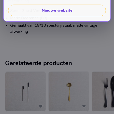
Omschrijving
Nieuwe website
Serie: Guest Vintage
Merk: Degrenne (FR)
Gemaakt van 18/10 roestvrij staal, matte vintage
afwerking
Gerelateerde producten